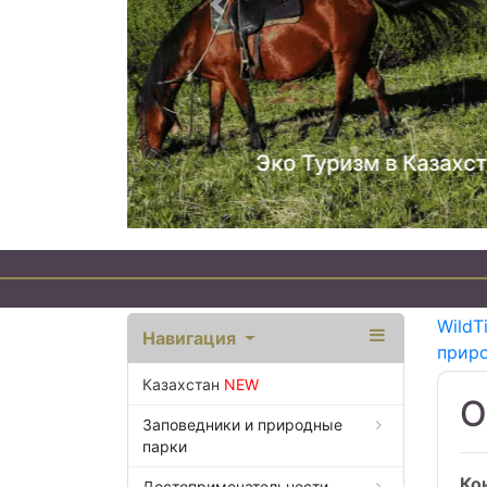
Предыдущий
WildT
Навигация
прир
Казахстан
NEW
О
Заповедники и природные
парки
Ко
Достопримечательности