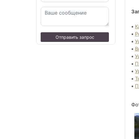
За
•
К
•
Р
Отправить запрос
•
У
•
В
•
У
•
П
•
У
•
Т
•
П
Фо