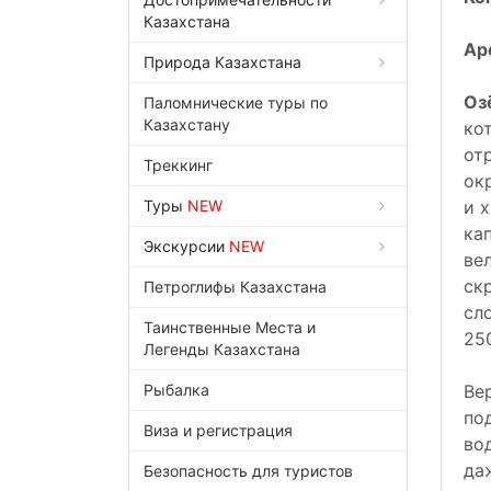
Казахстана
Ар
Природа Казахстана
Оз
Паломнические туры по
Казахстану
кот
от
Треккинг
ок
Туры
NEW
и 
ка
Экскурсии
NEW
ве
ск
Петроглифы Казахстана
сл
Таинственные Места и
25
Легенды Казахстана
Рыбалка
Ве
по
Виза и регистрация
во
да
Безопасность для туристов