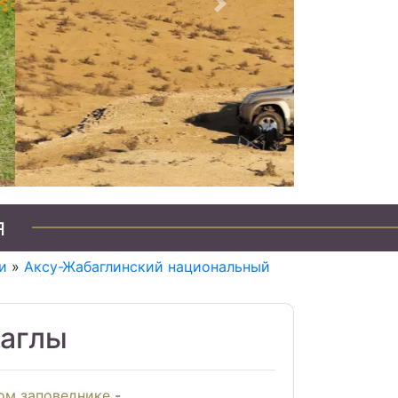
Следующий
я
и
»
Аксу-Жабаглинский национальный
баглы
ом заповеднике
-