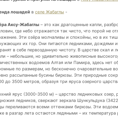
енда лошадей
в
селе Жабаглы
-
ёра Аксу-Жабаглы
– это как драгоценные капли, разбр
ловин, где небо отражается так чисто, что порой не отл
ражение. Эти озёра молчаливы и спокойны, но в их тиш
ружающих их гор. Они питаются ледниками, дождями и
хранят в себе первозданную чистоту. В царстве скал и
пли – небольшие, но удивительно живописные высокогор
личественных водоемов Алтая или Памира, здесь нет о
ромные по размерам, но бесконечно очаровательные во
овно рассыпанные бусины бирюзы. Эти природные сокр
00 до 3500 метров, образуя три яруса озерного царств
рхний ярус (3000-3500 м) – царство ледниковых озер, 
дножия ледников, сверкают зеркала Шункульдука (3422 
ды переливаются всеми оттенками бирюзы. Эти водоем
же в разгар лета остаются ледяными – их температура