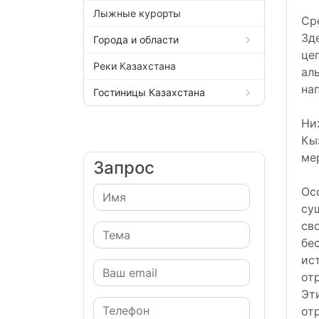
Лыжные курорты
Ср
Зд
Города и области
це
Реки Казахстана
ал
на
Гостиницы Казахстана
Ни
Кы
ме
Запрос
Ос
су
св
бе
ис
от
Эт
от