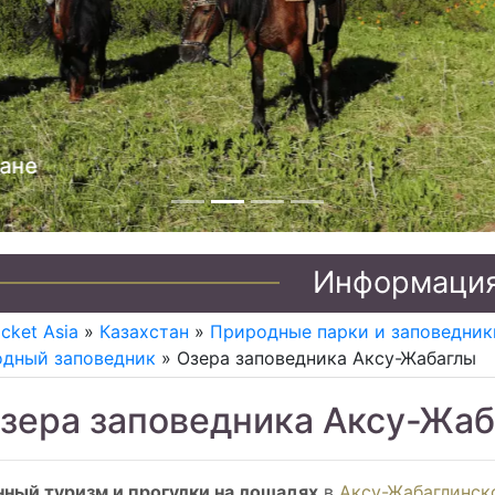
Джип туры по Казахстану
Информаци
icket Asia
»
Казахстан
»
Природные парки и заповедник
одный заповедник
» Озера заповедника Аксу-Жабаглы
зера заповедника Аксу-Жа
нный туризм и прогулки на лошадях
в
Аксу-Жабаглинск