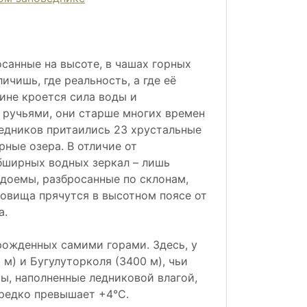
осанные на высоте, в чашах горных
ичишь, где реальность, а где её
ине кроется сила воды и
 ручьями, они старше многих времен
 ледников притаились 23 хрустальные
ные озера. В отличие от
бширных водных зеркал – лишь
доемы, разбросанные по склонам,
овища прячутся в высотном поясе от
а.
рожденных самими горами. Здесь, у
м) и Бугулуторколя (3400 м), чьи
ы, наполненные ледниковой влагой,
 редко превышает +4°C.