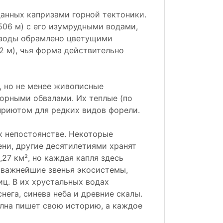
данных капризами горной тектоники.
506 м) с его изумрудными водами,
о воды обрамлено цветущими
2 м), чья форма действительно
, но не менее живописные
горными обвалами. Их теплые (по
приютом для редких видов форели.
х непостоянстве. Некоторые
ени, другие десятилетиями хранят
27 км², но каждая капля здесь
а важнейшие звенья экосистемы,
иц. В их хрустальных водах
нега, синева неба и древние скалы.
олна пишет свою историю, а каждое