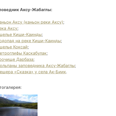
поведник Аксу-Жабаглы:
аньон Аксу (каньон реки Аксу)
;
ека Аксу
;
щелье Киши-Каинды
;
одопад на реке Киши-Каинды
;
щелье Коксай
;
етроглифы Каскабулак
;
рочище Дарбаза
;
юльпаны заповедника Аксу-Жабаглы
;
ещера «Сказка» у села Ак-Биик
.
тогалерея: