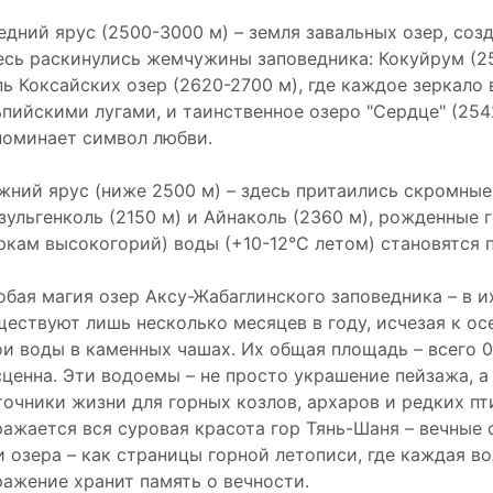
едний ярус (2500-3000 м) – земля завальных озер, соз
есь раскинулись жемчужины заповедника: Кокуйрум (2
пь Коксайских озер (2620-2700 м), где каждое зеркал
ьпийскими лугами, и таинственное озеро "Сердце" (254
поминает символ любви.
жний ярус (ниже 2500 м) – здесь притаились скромные
зульгенколь (2150 м) и Айнаколь (2360 м), рожденные 
ркам высокогорий) воды (+10-12°C летом) становятся 
обая магия озер Аксу-Жабаглинского заповедника – в и
ществуют лишь несколько месяцев в году, исчезая к ос
ои воды в каменных чашах. Их общая площадь – всего 0,
сценна. Эти водоемы – не просто украшение пейзажа, 
точники жизни для горных козлов, архаров и редких пт
ражается вся суровая красота гор Тянь-Шаня – вечные с
и озера – как страницы горной летописи, где каждая в
ражение хранит память о вечности.