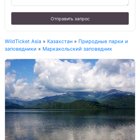
Отправить запрос
WildTicket Asia
»
Казахстан
»
Природные парки и
заповедники
»
Маркакольский заповедник