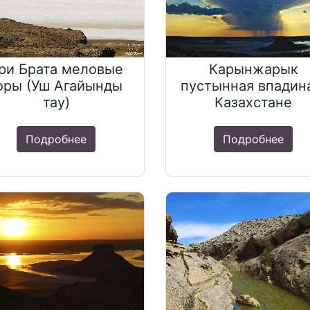
ри Брата меловые
Карынжарык
оры (Уш Агайынды
пустынная впадин
тау)
Казахстане
Подробнее
Подробнее