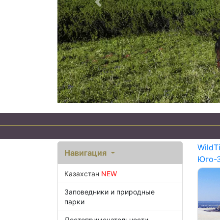
Предыдущий
WildT
Навигация
Юго-
Казахстан
NEW
Заповедники и природные
парки
Достопримечательности