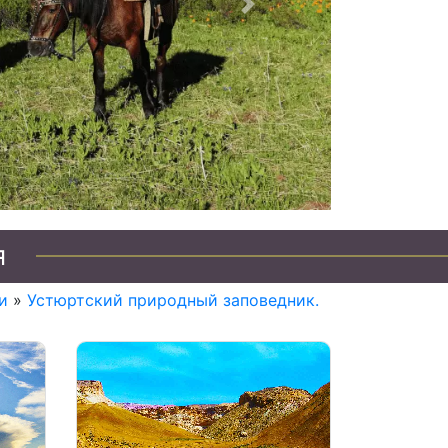
Следующий
о Казахстану
я
и
»
Устюртский природный заповедник.