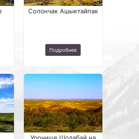
е
Солончак Ашыктайпак
Подробнее
Урочище Шолабай на