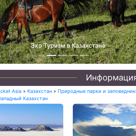
Джип туры п
Информаци
icket Asia
»
Казахстан
»
Природные парки и заповедник
Западный Казахстан