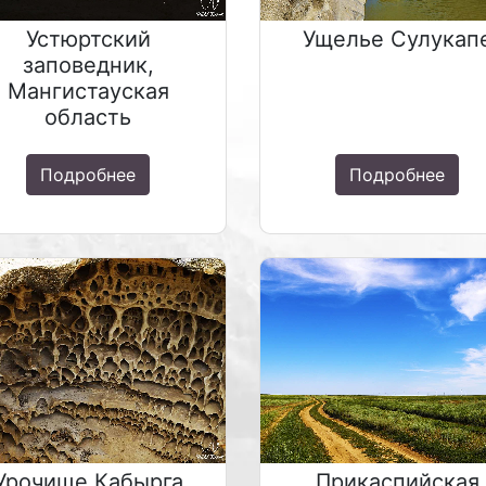
Устюртский
Ущелье Сулукап
заповедник,
Мангистауская
область
Подробнее
Подробнее
Урочище Кабырга
Прикаспийская