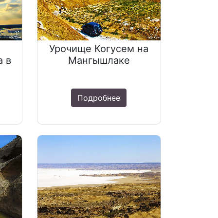
Урочище Когусем на
а в
Мангышлаке
Подробнее