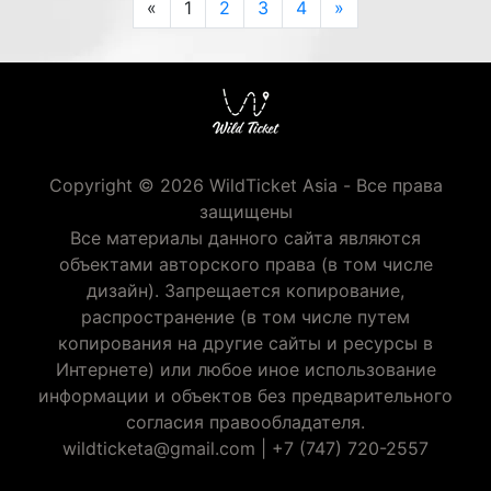
Previous
Next
«
1
2
3
4
»
Copyright © 2026 WildTicket Asia - Все права
защищены
Все материалы данного сайта являются
объектами авторского права (в том числе
дизайн). Запрещается копирование,
распространение (в том числе путем
копирования на другие сайты и ресурсы в
Интернете) или любое иное использование
информации и объектов без предварительного
согласия правообладателя.
wildticketa@gmail.com
|
+7 (747) 720-2557