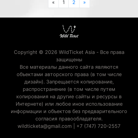
Previous
Next
«
1
2
»
Copyright © 2026 WildTicket Asia - Все права
защищены
Все материалы данного сайта являются
объектами авторского права (в том числе
дизайн). Запрещается копирование,
распространение (в том числе путем
копирования на другие сайты и ресурсы в
Интернете) или любое иное использование
информации и объектов без предварительного
согласия правообладателя.
wildticketa@gmail.com
|
+7 (747) 720-2557