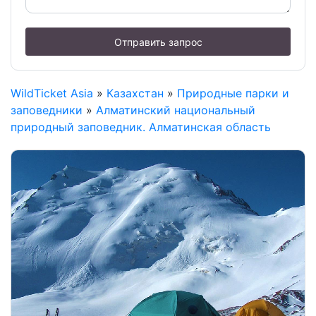
Отправить запрос
WildTicket Asia
»
Казахстан
»
Природные парки и
заповедники
»
Алматинский национальный
природный заповедник. Алматинская область