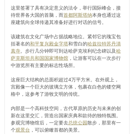
这里签署了具有决定意义的法令，举行国际峰会，接
待世界各大国的首脑，而
首都阿斯塔纳
本身也通过这
座建筑向全球传递其准备好进行对话的信号。
该建筑在文化广场中占据战略地位。紧邻它的瑰宝包
括著名的
和平复兴殿金字塔
和雪白的
哈兹拉特苏丹清
真寺
。步行几分钟即可到达哈萨克埃利纪念碑以及
哈
萨克斯坦共和国国家博物馆
，让游客可以在一次步行
中游览所有主要的标志性场所。
这座巨大结构的总面积超过4万平方米。在外观上，
宫殿像一个巨大的玻璃立方体，包裹在白色的镂空网
格中，这参考了游牧文明的传统。
内部是一个高科技空间，古代草原的历史与未来的创
新在这里交汇，营造出国家庆典和款待的独特氛围。
参观完博物馆后，一定要去
总统公园
散步，那里有一
个
观景台
，可以俯瞰首都的美景。