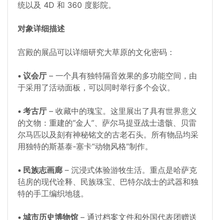
统以及 4D 和 360 度影院。
对象详细描述
宫殿的展品可以详细研究大草原的文化密码：
• 议会厅
– 一个具有独特隔音效果的多功能空间，由
于采用了活动面板，可以同时举行多个会议。
• 考古厅
– 收藏中的瑰宝。这里展出了具有世界意义
的文物：重建的“金人”、萨尔马提亚战士遗骸、贝雷
尔马匹以及刻有神秘铭文的古老石头。所有物品均采
用独特的斯基泰-塞卡“动物风格”制作。
• 民族志画廊
– 沉浸式体验游牧生活。重点是哈萨克
毡房的现代诠释、民族珠宝、巴特尔战士的武器和独
特的手工编织地毯。
• 城市历史博物馆
– 通过档案文件和外国代表团赠送