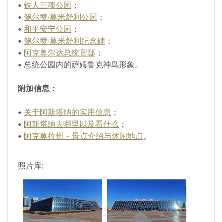
•
铁人三项公园
；
•
鲍尔赞·莫米舒利公园
；
•
和平安宁公园
；
•
鲍尔赞·莫米舒利纪念碑
；
•
阿克奥尔达总统官邸
；
•
总统公园内的萨姆鲁克神鸟形象。
附加信息：
•
关于阿斯塔纳的实用信息
；
•
阿斯塔纳去哪里以及看什么
；
•
阿克莫拉州 - 景点介绍与休闲地点
。
照片库: