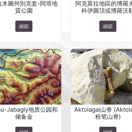
拉木圖州別克套-阿塔地
阿克莫拉地區的博羅
質公園
科伊圓頂或博羅沃
細節
細節
su-Jabagly地质公园和
Aktolagai山脊 (Aktol
储备金
粉笔山脊)