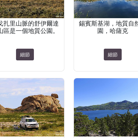
戈扎里山脈的舒伊爾達
錫賓斯基湖，地質自
山區是一個地質公園。
園，哈薩克
細節
細節