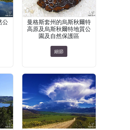
然公
曼格斯套州的烏斯秋爾特
高原及烏斯秋爾特地質公
園及自然保護區
細節