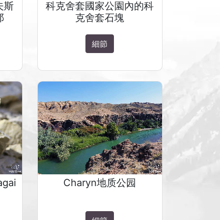
夫斯
科克舍套國家公園內的科
耶
克舍套石塊
細節
agai
Charyn地质公园