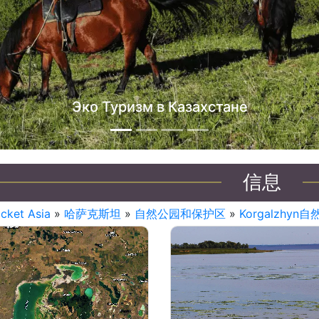
Эко Туризм в Казахстане
信息
icket Asia
»
哈萨克斯坦
»
自然公园和保护区
»
Korgalzhyn