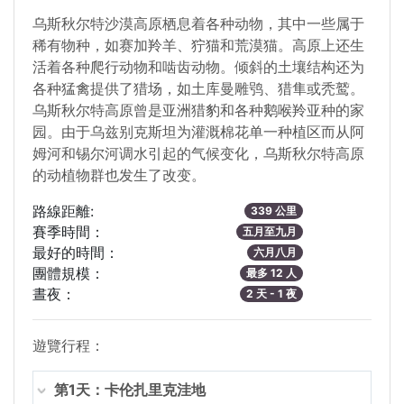
乌斯秋尔特沙漠高原栖息着各种动物，其中一些属于
稀有物种，如赛加羚羊、狞猫和荒漠猫。高原上还生
活着各种爬行动物和啮齿动物。倾斜的土壤结构还为
各种猛禽提供了猎场，如土库曼雕鸮、猎隼或秃鹫。
乌斯秋尔特高原曾是亚洲猎豹和各种鹅喉羚亚种的家
园。由于乌兹别克斯坦为灌溉棉花单一种植区而从阿
姆河和锡尔河调水引起的气候变化，乌斯秋尔特高原
的动植物群也发生了改变。
路線距離:
339 公里
賽季時間：
五月至九月
最好的時間：
六月八月
團體規模：
最多 12 人
晝夜：
2 天 - 1 夜
遊覽行程：
第1天：卡伦扎里克洼地