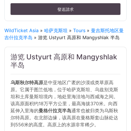
發送請求
WildTicket Asia
»
哈萨克斯坦
»
Tours
»
曼吉斯托地区曼
吉什拉克半岛
» 游览 Ustyurt 高原和 Mangyshlak 半岛
游览 Ustyurt 高原和 Mangyshlak
半岛
乌斯秋尔特高原
是中亚地区广袤的沙漠或类草原高
原。它属于图兰低地，位于哈萨克斯坦、乌兹别克斯
坦和土库曼斯坦境内，地处里海洼地与西咸海之间。
该高原面积约18万平方公里，最高海拔370米。向西
延伸入里海的
曼格什拉克半岛
通常也被归类为乌斯秋
尔特高原。在北部边缘，该高原在曼格斯套山脉处达
到556米的高度。高原上的水源非常稀少。