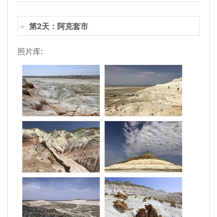
第2天：阿克套市
照片库: