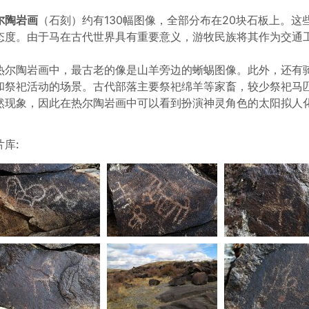
尔陶岩画
（石刻）约有130幅图像，全部分布在20块石板上。
态度。由于马在古代世界具有重要意义，游牧民族将其作为交通
热尔陶岩画中，最古老的像是山羊旁边的蜥蜴图像。此外，还有
和祭祀活动的场景。古代部落主要祭祀绵羊等家畜，较少祭祀马
然现象，因此在热尔陶岩画中可以看到扮演神灵角色的太阳拟人化
片库: