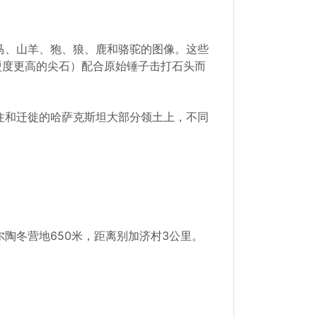
马、山羊、狍、狼、鹿和骆驼的图像。这些
硬度更高的尖石）配合原始锤子击打石头而
住和迁徙的哈萨克斯坦大部分领土上，不同
陶冬营地650米，距离别加济村3公里。