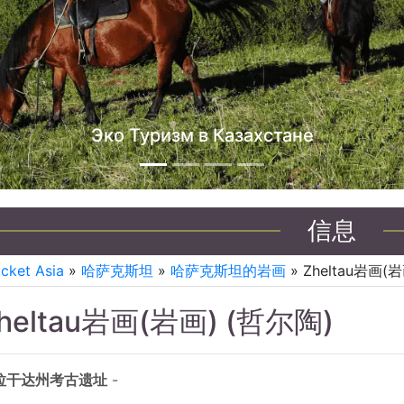
哈萨克斯坦吉普车之旅
信息
icket Asia
»
哈萨克斯坦
»
哈萨克斯坦的岩画
» Zheltau岩画(
heltau岩画(岩画) (哲尔陶)
拉干达州考古遗址
-