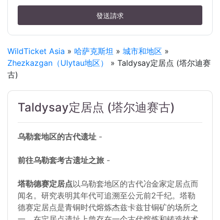
發送請求
WildTicket Asia
»
哈萨克斯坦
»
城市和地区
»
Zhezkazgan（Ulytau地区）
» Taldysay定居点 (塔尔迪赛
古)
Taldysay定居点 (塔尔迪赛古)
乌勒套地区的古代遗址
-
前往乌勒套考古遗址之旅
-
塔勒德赛定居点
以乌勒套地区的古代冶金家定居点而
闻名。研究表明其年代可追溯至公元前2千纪。塔勒
德赛定居点是青铜时代熔炼杰兹卡兹甘铜矿的场所之
一。在定居点遗址上曾存在一个古代熔炼和铸造技术