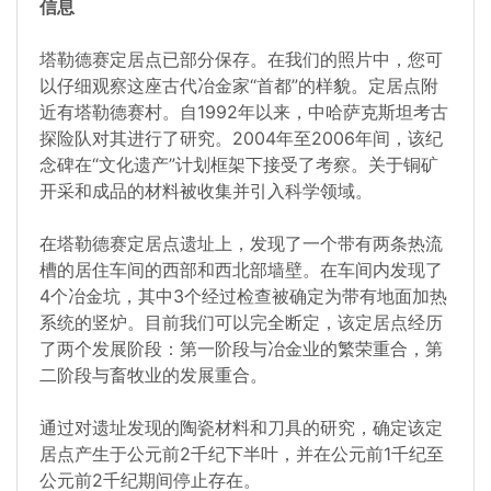
信息
塔勒德赛定居点已部分保存。在我们的照片中，您可
以仔细观察这座古代冶金家“首都”的样貌。定居点附
近有塔勒德赛村。自1992年以来，中哈萨克斯坦考古
探险队对其进行了研究。2004年至2006年间，该纪
念碑在“文化遗产”计划框架下接受了考察。关于铜矿
开采和成品的材料被收集并引入科学领域。
在塔勒德赛定居点遗址上，发现了一个带有两条热流
槽的居住车间的西部和西北部墙壁。在车间内发现了
4个冶金坑，其中3个经过检查被确定为带有地面加热
系统的竖炉。目前我们可以完全断定，该定居点经历
了两个发展阶段：第一阶段与冶金业的繁荣重合，第
二阶段与畜牧业的发展重合。
通过对遗址发现的陶瓷材料和刀具的研究，确定该定
居点产生于公元前2千纪下半叶，并在公元前1千纪至
公元前2千纪期间停止存在。