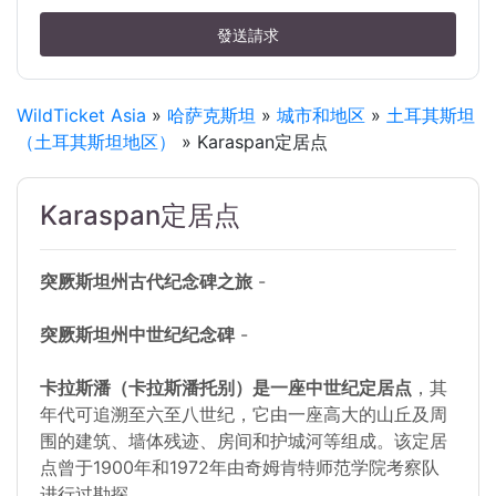
發送請求
WildTicket Asia
»
哈萨克斯坦
»
城市和地区
»
土耳其斯坦
（土耳其斯坦地区）
» Karaspan定居点
Karaspan定居点
突厥斯坦州古代纪念碑之旅
-
突厥斯坦州中世纪纪念碑
-
卡拉斯潘（卡拉斯潘托别）是一座中世纪定居点
，其
年代可追溯至六至八世纪，它由一座高大的山丘及周
围的建筑、墙体残迹、房间和护城河等组成。该定居
点曾于1900年和1972年由奇姆肯特师范学院考察队
进行过勘探。