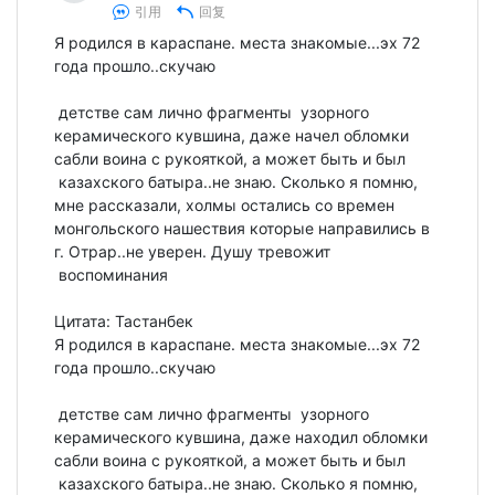
引用
回复
Я родился в караспане. места знакомые...эх 72
года прошло..скучаю
детстве сам лично фрагменты узорного
керамического кувшина, даже начел обломки
сабли воина с рукояткой, а может быть и был
казахского батыра..не знаю. Сколько я помню,
мне рассказали, холмы остались со времен
монгольского нашествия которые направились в
г. Отрар..не уверен. Душу тревожит
воспоминания
Цитата: Тастанбек
Я родился в караспане. места знакомые...эх 72
года прошло..скучаю
детстве сам лично фрагменты узорного
керамического кувшина, даже находил обломки
сабли воина с рукояткой, а может быть и был
казахского батыра..не знаю. Сколько я помню,