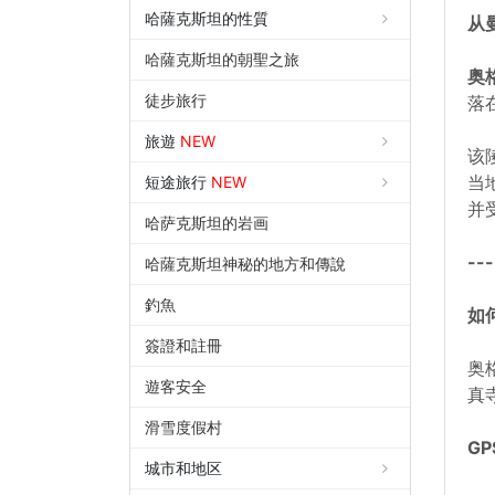
哈薩克斯坦的性質
从
哈薩克斯坦的朝聖之旅
奥
徒步旅行
落
旅遊
NEW
该
当
短途旅行
NEW
并
哈萨克斯坦的岩画
---
哈薩克斯坦神秘的地方和傳說
釣魚
如
簽證和註冊
奥
遊客安全
真
滑雪度假村
GP
城市和地区