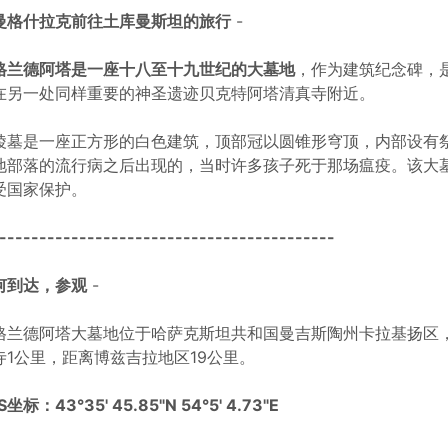
曼格什拉克前往土库曼斯坦的旅行
-
格兰德阿塔是一座十八至十九世纪的大墓地
，作为建筑纪念碑，
在另一处同样重要的神圣遗迹贝克特阿塔清真寺附近。
陵墓是一座正方形的白色建筑，顶部冠以圆锥形穹顶，内部设有
地部落的流行病之后出现的，当时许多孩子死于那场瘟疫。该大
受国家保护。
------------------------------------------
何到达，参观
-
格兰德阿塔大墓地位于哈萨克斯坦共和国曼吉斯陶州卡拉基扬区，
寺1公里，距离博兹吉拉地区19公里。
S坐标：43°35' 45.85"N 54°5' 4.73"E