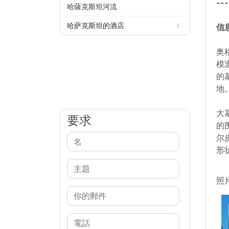
---
哈薩克斯坦河流
哈萨克斯坦的酒店
信
奥
模
的
地
大
要求
的
尔
形
照