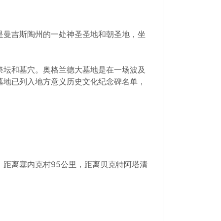
是曼吉斯陶州的一处神圣圣地和朝圣地，坐
祭坛和墓穴。奥格兰德大墓地是在一场波及
墓地已列入地方意义历史文化纪念碑名单，
距离塞内克村95公里，距离贝克特阿塔清