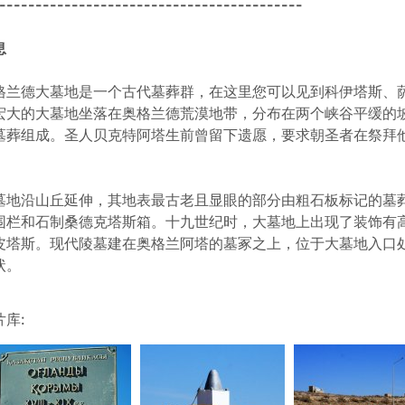
------------------------------------------
息
格兰德大墓地是一个古代墓葬群，在这里您可以见到科伊塔斯、
宏大的大墓地坐落在奥格兰德荒漠地带，分布在两个峡谷平缓的
墓葬组成。圣人贝克特阿塔生前曾留下遗愿，要求朝圣者在祭拜
。
墓地沿山丘延伸，其地表最古老且显眼的部分由粗石板标记的墓
围栏和石制桑德克塔斯箱。十九世纪时，大墓地上出现了装饰有
皮塔斯。现代陵墓建在奥格兰阿塔的墓冢之上，位于大墓地入口
状。
片库: