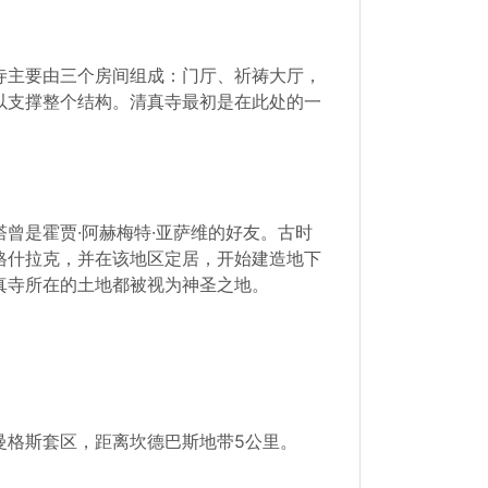
寺主要由三个房间组成：门厅、祈祷大厅，
以支撑整个结构。清真寺最初是在此处的一
曾是霍贾·阿赫梅特·亚萨维的好友。古时
格什拉克，并在该地区定居，开始建造地下
真寺所在的土地都被视为神圣之地。
曼格斯套区，距离坎德巴斯地带5公里。