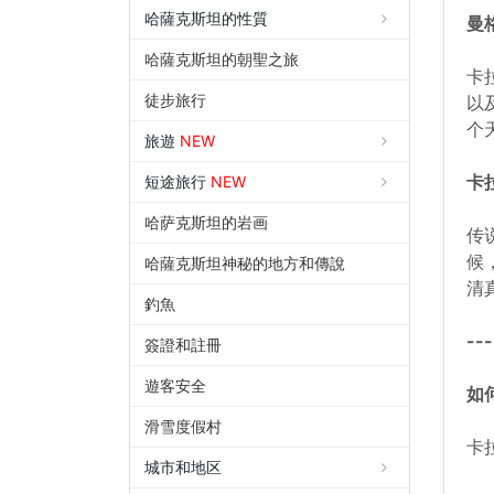
哈薩克斯坦的性質
曼
哈薩克斯坦的朝聖之旅
卡
徒步旅行
以
个
旅遊
NEW
卡
短途旅行
NEW
哈萨克斯坦的岩画
传
候
哈薩克斯坦神秘的地方和傳說
清
釣魚
---
簽證和註冊
遊客安全
如
滑雪度假村
卡
城市和地区