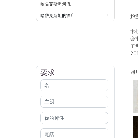
---
哈薩克斯坦河流
哈萨克斯坦的酒店
旅
卡
套
了
2
要求
照