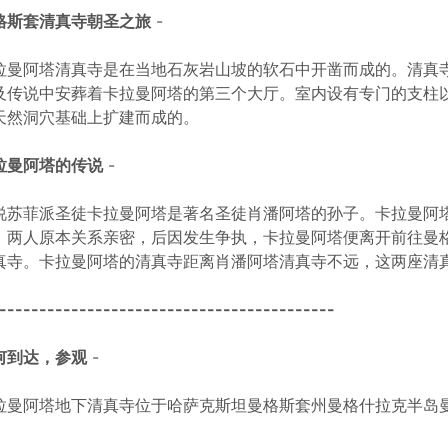
格斯套清真寺朝圣之旅
-
拉曼阿塔清真寺是在当地石灰岩山坡的软石中开凿而成的。清真
及传说中安葬着卡拉曼阿塔的第三个大厅。室内设有专门的支柱
天然洞穴基础上扩建而成的。
拉曼阿塔的传说
-
说苏菲派圣徒卡拉曼阿塔是著名圣徒肖潘阿塔的孙子。卡拉曼阿塔
，两人原本关系亲密，后因发生争执，卡拉曼阿塔便离开前往曼
真寺。卡拉曼阿塔的清真寺距离肖潘阿塔清真寺不远，这两座清
------------------------------------------
何到达，参观
-
拉曼阿塔地下清真寺位于哈萨克斯坦曼格斯套州曼格什拉克半岛