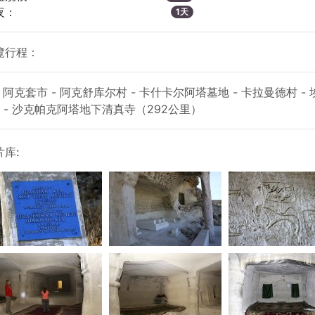
夜：
1天
覽行程：
阿克套市 - 阿克舒库尔村 - 卡什卡尔阿塔墓地 - 卡拉曼德村 -
 - 沙克帕克阿塔地下清真寺（292公里）
片库: