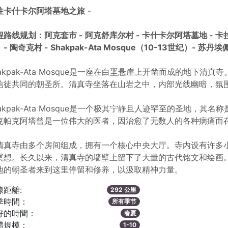
往卡什卡尔阿塔墓地之旅
-
程路线规划：阿克套市 - 阿克舒库尔村 - 卡什卡尔阿塔墓地 - 卡
- 陶奇克村 - Shakpak-Ata Mosque（10-13世纪）- 
hakpak-Ata Mosque是一座在白垩悬崖上开凿而成的地下
信徒共同的朝圣所。清真寺坐落在山岩之中，内部光线幽暗，氛
hakpak-Ata Mosque是一个极其宁静且人迹罕至的圣地，
克帕克阿塔曾是一位伟大的医者，因治愈了无数人的各种病痛而
清真寺由多个房间组成，拥有一个核心中央大厅。寺内设有许多
冥想。长久以来，清真寺的墙壁上留下了大量的古代铭文和绘画。
地的朝圣者来到这里停留和修养，以汲取精神力量。
線距離:
292 公里
季時間：
所有季节
好的時間：
春夏
體規模：
1-10