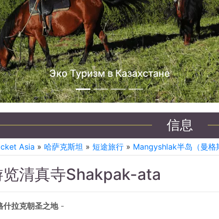
哈萨克斯坦吉普车之旅
信息
icket Asia
»
哈萨克斯坦
»
短途旅行
»
Mangyshlak半岛（
览清真寺Shakpak-ata
格什拉克朝圣之地
-