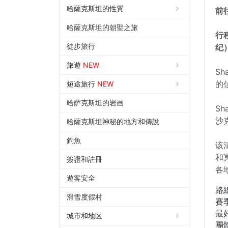
哈薩克斯坦的性質
前
哈薩克斯坦的朝聖之旅
行
徒步旅行
纪）
旅遊
NEW
S
的
短途旅行
NEW
哈萨克斯坦的岩画
S
沙
哈薩克斯坦神秘的地方和傳說
釣魚
该
和
簽證和註冊
各
遊客安全
路
滑雪度假村
賽
最
城市和地区
團