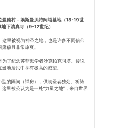
拉曼德村 - 埃斯曼贝特阿塔墓地（18-19世
苏丹埃佩地下清真寺（9-12世纪）
清真寺。这里被视为神圣之地，也是许多不同信仰
围肃穆且非常凉爽。
其名称是为了纪念苏菲派学者沙克帕克阿塔。传说
在当地居民中享有极高的威望。
小型的隔间（禅房），供朝圣者独处、祈祷
这里被公认为是一处“力量之地”，来自世界