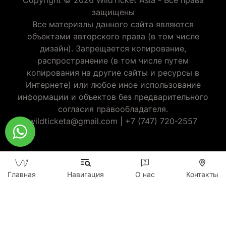
Copyright © 2026 WildTicket Asia - Все права
защищены
Все материалы данного сайта являются
объектами авторского права (в том числе
дизайн). Запрещается копирование,
распространение (в том числе путем
копирования на другие сайты и ресурсы в
Интернете) или любое иное использование
информации и объектов без предварительного
согласия правообладателя.
wildticketa@gmail.com
|
+7 (747) 720-2557
Главная
Навигация
О нас
Контакты