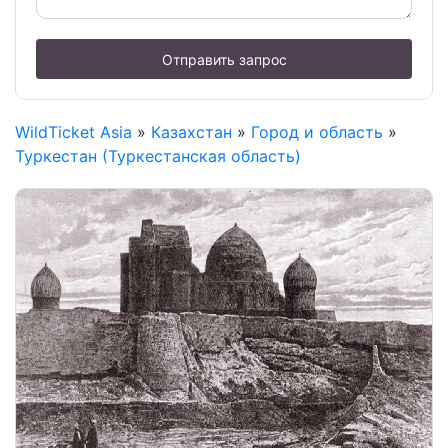
Отправить запрос
WildTicket Asia
»
Казахстан
»
Город и область
»
Туркестан (Туркестанская область)