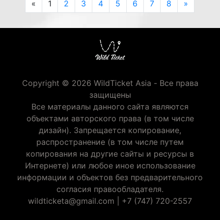
Previous
Next
«
1
2
3
4
5
6
7
8
»
Copyright © 2026 WildTicket Asia - Все права
защищены
Все материалы данного сайта являются
объектами авторского права (в том числе
дизайн). Запрещается копирование,
распространение (в том числе путем
копирования на другие сайты и ресурсы в
Интернете) или любое иное использование
информации и объектов без предварительного
согласия правообладателя.
wildticketa@gmail.com
|
+7 (747) 720-2557