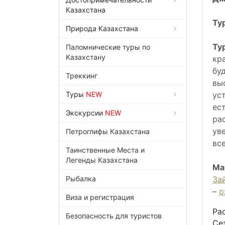
Казахстана
Ту
Природа Казахстана
Ту
Паломнические туры по
Казахстану
кр
бу
Треккинг
вы
Туры
NEW
ус
ес
Экскурсии
NEW
ра
ув
Петроглифы Казахстана
вс
Таинственные Места и
Легенды Казахстана
Ма
Рыбалка
За
–
о
Виза и регистрация
Ра
Безопасность для туристов
Се