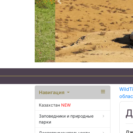
Предыдущий
WildT
Навигация
обла
Казахстан
NEW
Д
Заповедники и природные
парки
Дж
Достопримечательности