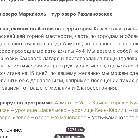
р озеро Маркаколь
-
тур озеро Рахмановское
-
р на джипах по Алтаю
по территории Казахстана, очень
асивейшей горной местности, часть по городам и обла
дет начинаться из города Алматы, автотранспорт испо
соко проходимые авто джипы 4х4. Мы везем с собой н
тановки базового лагеря и приготовления пищи (полева
ть туристическая инфраструктура и места, где можно 
ссчитана на 15 дней, по вашему желанию мы можем сд
еличить ее с добавлением, например посещений таких с
е зависит от вашего желания и благосостояния.
ршрут по программе
:
Алматы
–
Усть-Каменогорск
–
Бу
йсан
–
урочище Шакельмес
–
урочище Кеин-Керииш
–
о
зеро Язевое
–
озеро Рахмановское
– Усть-Каменогорск
сстояние:
1276 км
зон:
Летнее время