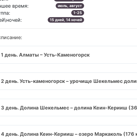
чшее время:
июль, август
ппа:
1-25
ей\ночей:
15 дней, 14 ночей
списание:
1 день. Алматы – Усть-Каменогорск
2 день. Усть-каменогорск – урочище Шекельмес доли
3 день. Долина Шекельмес – долина Кеин-Керииш (36
4 день. Долина Кеин-Керииш – озеро Маркаколь (176 