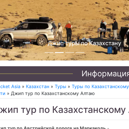
Джип туры по Казахстану
Информаци
icket Asia
»
Казахстан
»
Туры
»
Туры по Казахстанскому
сти
» Джип тур по Казахстанскому Алтаю
жип тур по Казахстанскому
ип тур по Австрийской дороге на Маркаколь
-