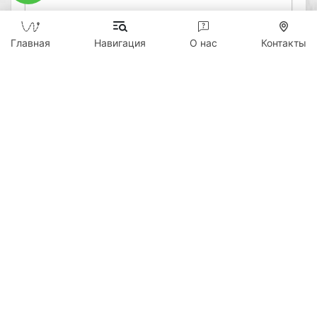
0
Главная
Навигация
О нас
Контакты
Отправить
Copyright © 2026 WildTicket Asia - Все права
защищены
Все материалы данного сайта являются