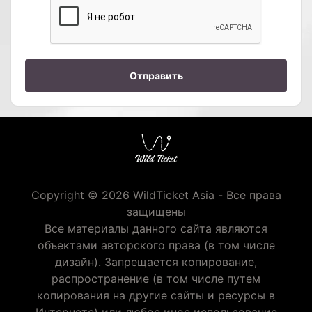
Отправить
Copyright © 2026 WildTicket Asia - Все права
защищены
Все материалы данного сайта являются
объектами авторского права (в том числе
дизайн). Запрещается копирование,
распространение (в том числе путем
копирования на другие сайты и ресурсы в