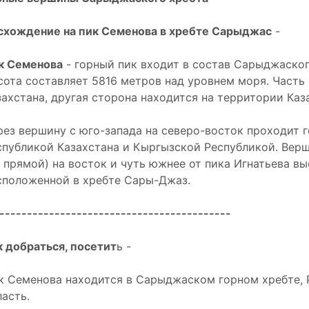
схождение на пик Семенова в хребте Сарыджас
-
к Семенова
- горный пик входит в состав Сарыджаског
сота составляет 5816 метров над уровнем моря. Часть
захстана, другая сторона находится на территории Каз
рез вершину с юго-запада на северо-восток проходит 
спубликой Казахстана и Кыргызской Республикой. Верш
о прямой) на восток и чуть южнее от пика Игнатьева в
сположенной в хребте Сары-Джаз.
------------------------------------------
к добраться, посетит
ь -
к Семенова находится в Сарыджаском горном хребте, 
ласть.