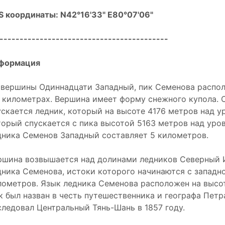
S координаты: N42°16'33" E80°07'06"
------------------------------------------
формация
 вершины Одиннадцати Западный, пик Семенова распол
5 километрах. Вершина имеет форму снежного купола. 
ускается ледник, который на высоте 4176 метров над у
торый спускается с пика высотой 5163 метров над ур
дника Семенов Западный составляет 5 километров.
ршина возвышается над долинами ледников Северный 
дника Семенова, истоки которого начинаются с западно
лометров. Язык ледника Семенова расположен на высо
к был назван в честь путешественника и географа Пет
следовал Центральный Тянь-Шань в 1857 году.