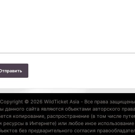
Отправить
Copyright © 2026 WildTicket Asia - Все права защищен
ы данного сайта являются объектами авторского права
ается копирование, распространение (в том числе путе
и ресурсы в Интернете) или любое иное использовани
бъектов без предварительного согласия правообладател