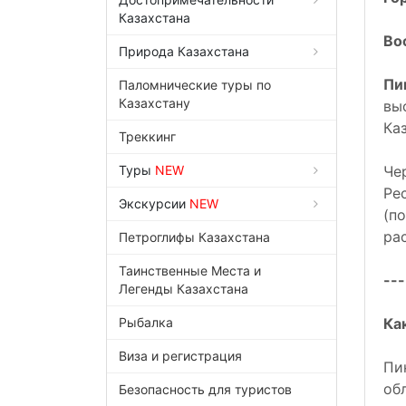
Казахстана
Во
Природа Казахстана
Пи
Паломнические туры по
Казахстану
вы
Ка
Треккинг
Туры
NEW
Че
Ре
Экскурсии
NEW
(п
ра
Петроглифы Казахстана
Таинственные Места и
---
Легенды Казахстана
Рыбалка
Ка
Виза и регистрация
Пи
об
Безопасность для туристов