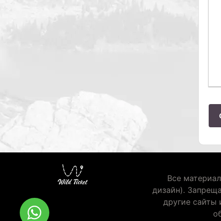
Все материал
дизайн). Запрещ
другие сайты 
о