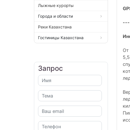
Лыжные курорты
GP
Города и области
---
Реки Казахстана
Ин
Гостиницы Казахстана
От
5,
сп
Запрос
ко
ле
Ве
ле
ки
Пи
ис