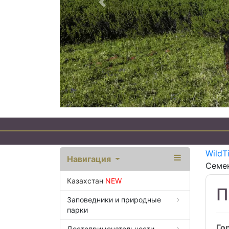
Предыдущий
Эко Тур
WildT
Навигация
Семен
Казахстан
NEW
П
Заповедники и природные
парки
Го
Достопримечательности