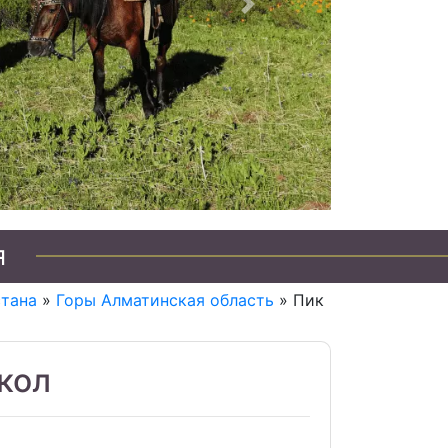
Следующий
я
стана
»
Горы Алматинская область
» Пик
кол