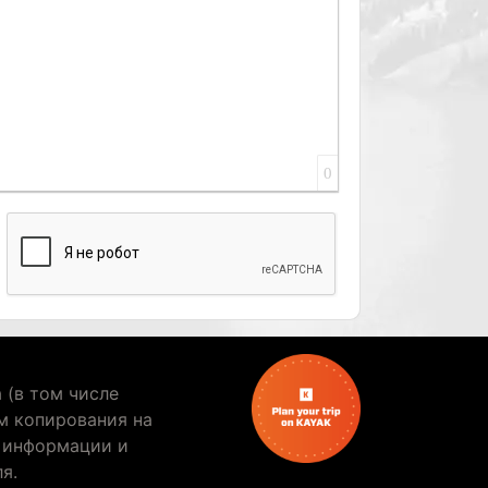
0
ы
 (в том числе
м копирования на
е информации и
я.