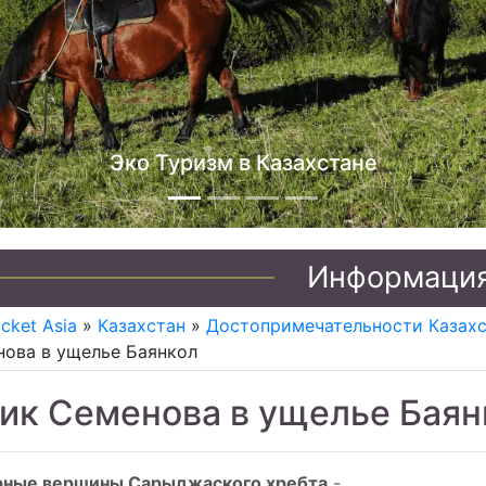
изм в Казахстане
Информаци
icket Asia
»
Казахстан
»
Достопримечательности Казах
ова в ущелье Баянкол
ик Семенова в ущелье Баян
рные вершины Сарыджаского хребта
-