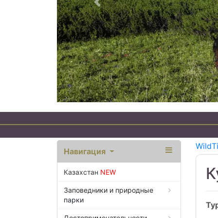
Предыдущий
WildT
Навигация
К
Казахстан
NEW
Заповедники и природные
парки
Ту
Достопримечательности