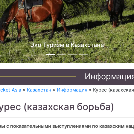
Джип туры по Казахстану
Информаци
icket Asia
»
Казахстан
»
Информация
» Курес (казахская
урес (казахская борьба)
ры с показательными выступлениями по казахским на