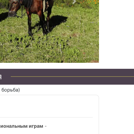
Следующий
я
 борьба)
циональным играм
-