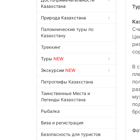
Казахстана
Ту
Природа Казахстана
Ка
Сч
Паломнические туры по
Казахстану
Це
ри
Треккинг
со
Туры
NEW
В 
Экскурсии
NEW
пл
по
Петроглифы Казахстана
ра
Таинственные Места и
му
Легенды Казахстана
по
Рыбалка
бро
Виза и регистрация
Фо
Безопасность для туристов