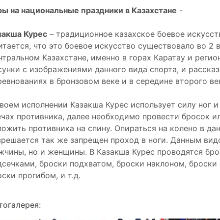
ры на национальные праздники в Казахстане
-
закша Курес
– традиционное казахское боевое искусств
итается, что это боевое искусство существовало во 2 в
нтральном Казахстане, именно в горах Каратау и реги
сунки с изображениями данного вида спорта, и расск
ревнованиях в бронзовом веке и в середине второго ве
своем исполнении Казакша Курес использует силу ног и
ечах противника, далее необходимо провести бросок и
ложить противника на спину. Опираться на колено в да
зрешается так же запрещен проход в ноги. Данным вид
жчины, но и женщины. В Казакша Курес проводятся бро
дсечками, броски подхватом, броски наклоном, броски 
ски прогибом, и т.д.
тогалерея: