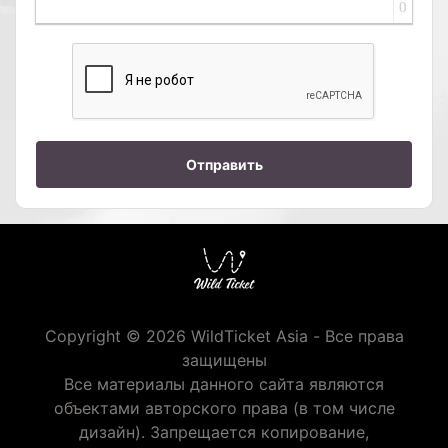
0
Отправить
Copyright © 2026 WildTicket Asia - Все права
защищены
Все материалы данного сайта являются
объектами авторского права (в том числе
дизайн). Запрещается копирование,