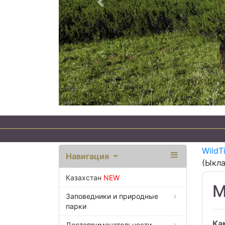
Предыдущий
WildT
Навигация
(Ыкла
Казахстан
NEW
М
Заповедники и природные
парки
Ка
Достопримечательности