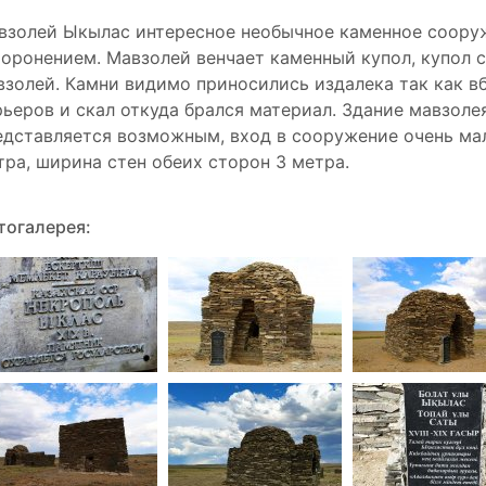
взолей Ыкылас интересное необычное каменное сооруж
хоронением. Мавзолей венчает каменный купол, купол с
взолей. Камни видимо приносились издалека так как в
рьеров и скал откуда брался материал. Здание мавзоле
едставляется возможным, вход в сооружение очень мал
тра, ширина стен обеих сторон 3 метра.
тогалерея: