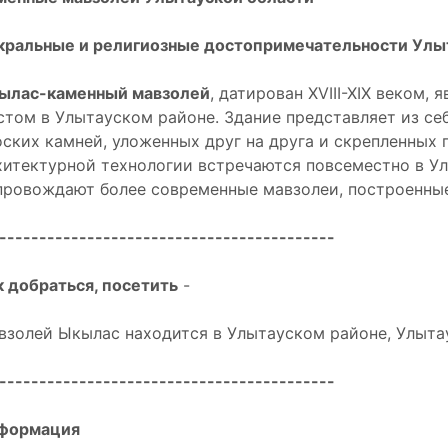
кральные и религиозные достопримечательности Улы
ылас-каменный мавзолей
, датирован XVIII-XIX веком,
стом в Улытауском районе. Здание представляет из се
оских камней, уложенных друг на друга и скрепленных
хитектурной технологии встречаются повсеместно в Ул
провождают более современные мавзолеи, построенные
------------------------------------------
к добраться, посетить
-
взолей Ыкылас находится в Улытауском районе, Улытау
------------------------------------------
формация