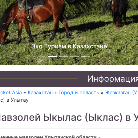
Джип туры по Казахстану
Информаци
icket Asia
»
Казахстан
»
Город и область
»
Жезказган (У
с) в Улытау
авзолей Ыкылас (Ыклас) в 
менные мавзолеи Улытауской области
-