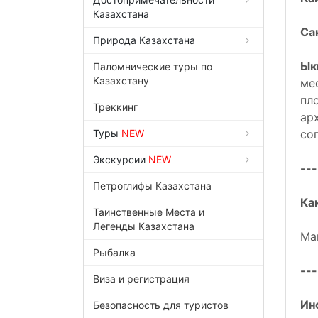
Казахстана
Са
Природа Казахстана
Ык
Паломнические туры по
Казахстану
ме
пл
Треккинг
ар
Туры
NEW
со
Экскурсии
NEW
---
Петроглифы Казахстана
Ка
Таинственные Места и
Легенды Казахстана
Ма
Рыбалка
---
Виза и регистрация
Ин
Безопасность для туристов