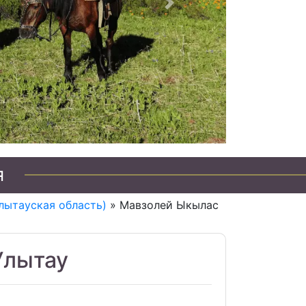
Следующий
я
лытауская область)
» Мавзолей Ыкылас
Улытау