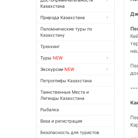
Казахстана
Дж
Природа Казахстана
Пе
Паломнические туры по
Казахстану
Ке
те
Треккинг
на
Туры
NEW
Пе
Экскурсии
NEW
до
Петроглифы Казахстана
---
Таинственные Места и
Легенды Казахстана
Ка
Рыбалка
Пе
Виза и регистрация
Ка
Безопасность для туристов