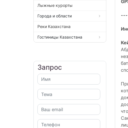
GP
Лыжные курорты
---
Города и области
Реки Казахстана
Ин
Гостиницы Казахстана
Ке
Аб
не
ба
Запрос
сп
Пр
ко
до
до
чт
Са
ли