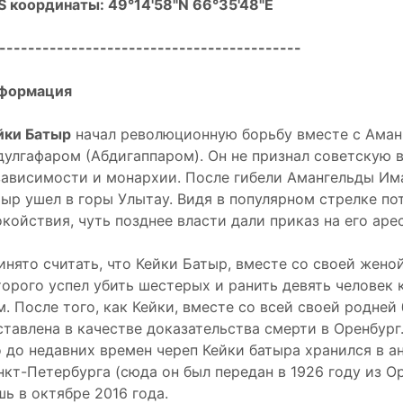
S координаты: 49°14'58"N 66°35'48"E
------------------------------------------
формация
йки Батыр
начал революционную борьбу вместе с Ама
дулгафаром (Абдигаппаром). Он не признал советскую 
зависимости и монархии. После гибели Амангельды Има
тыр ушел в горы Улытау. Видя в популярном стрелке п
окойствия, чуть позднее власти дали приказ на его арес
инято считать, что Кейки Батыр, вместе со своей женой
торого успел убить шестерых и ранить девять человек
м. После того, как Кейки, вместе со всей своей родней 
ставлена в качестве доказательства смерти в Оренбург.
о до недавних времен череп Кейки батыра хранился в 
нкт-Петербурга (сюда он был передан в 1926 году из Ор
шь в октябре 2016 года.