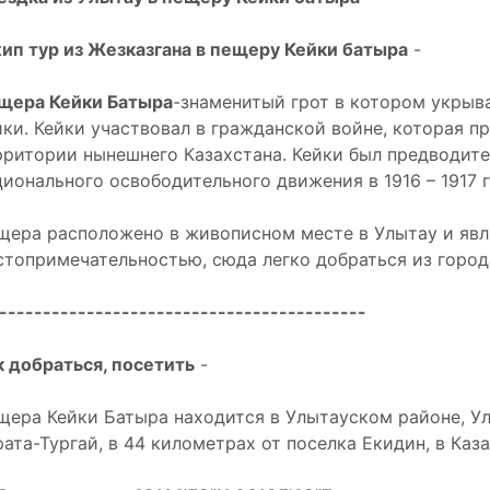
ип тур из Жезказгана в пещеру Кейки батыра
-
щера Кейки Батыра
-знаменитый грот в котором укрыва
йки. Кейки участвовал в гражданской войне, которая 
рритории нынешнего Казахстана. Кейки был предводит
ционального освободительного движения в 1916 – 1917 г
щера расположено в живописном месте в Улытау и явл
стопримечательностью, сюда легко добраться из город
------------------------------------------
к добраться, посетить
-
щера Кейки Батыра находится в Улытауском районе, У
рата-Тургай, в 44 километрах от поселка Екидин, в Каза