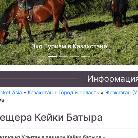
Джип туры по Казахстану
Информаци
icket Asia
»
Казахстан
»
Город и область
»
Жезказган (У
ра
ещера Кейки Батыра
ездка из Улытау в пещеру Кейки батыра
-