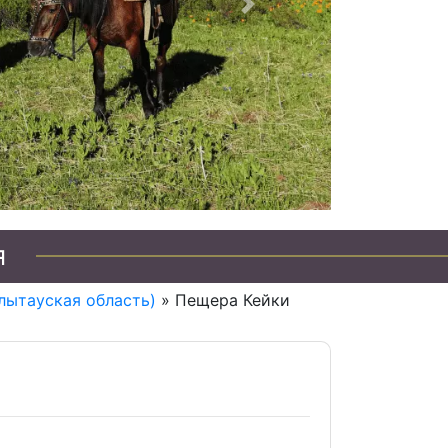
Следующий
я
лытауская область)
» Пещера Кейки