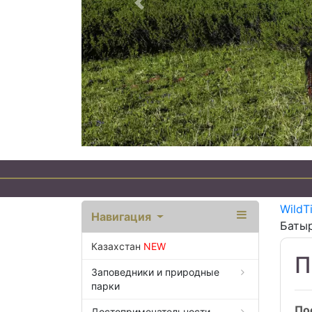
Предыдущий
WildT
Навигация
Баты
Казахстан
NEW
П
Заповедники и природные
парки
По
Достопримечательности