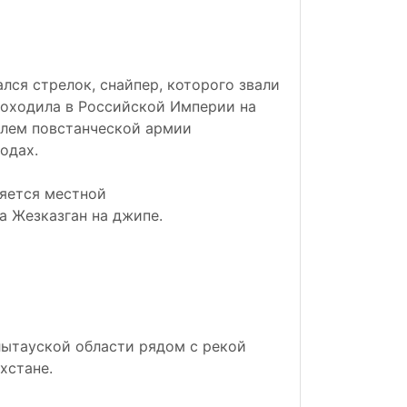
лся стрелок, снайпер, которого звали
проходила в Российской Империи на
елем повстанческой армии
одах.
яется местной
а Жезказган на джипе.
лытауской области рядом с рекой
хстане.