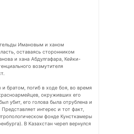
нгельды Имановым и ханом
власть, оставаясь сторонником
нова и хана Абдулгафара, Кейки-
отенциального возмутителя
т.
 и братом, погиб в ходе боя, во время
 красноармейцев, окруживших его
был убит, его голова была отрублена и
 Представляет интерес и тот факт,
антропологическом фонде Кунсткамеры
енбурга). В Казахстан череп вернулся