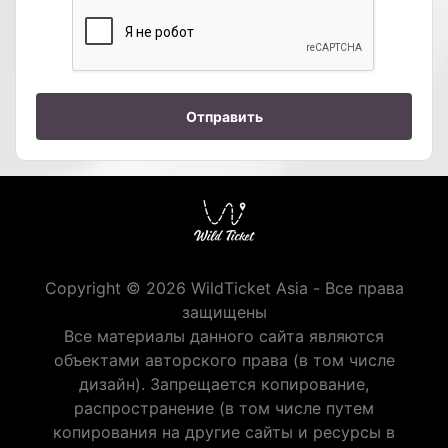
Отправить
Copyright © 2026 WildTicket Asia - Все права
защищены
Все материалы данного сайта являются
объектами авторского права (в том числе
дизайн). Запрещается копирование,
распространение (в том числе путем
копирования на другие сайты и ресурсы в