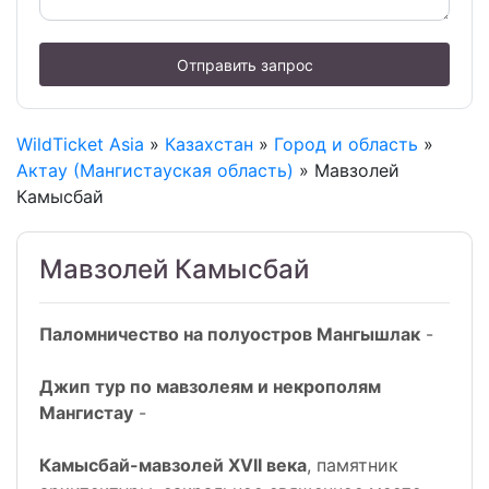
Отправить запрос
WildTicket Asia
»
Казахстан
»
Город и область
»
Актау (Мангистауская область)
» Мавзолей
Камысбай
Мавзолей Камысбай
Паломничество на полуостров Мангышлак
-
Джип тур по мавзолеям и некрополям
Мангистау
-
Камысбай-мавзолей XVII века
, памятник