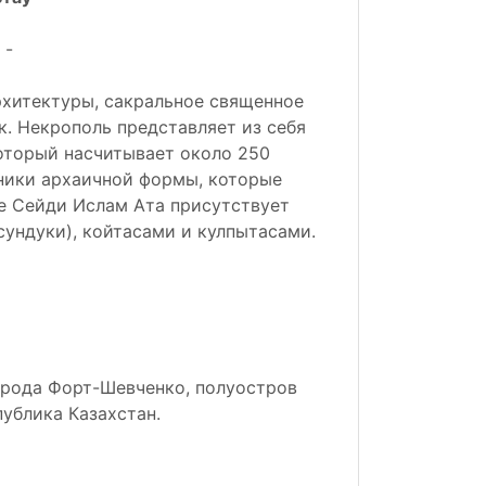
-
рхитектуры, сакральное священное
. Некрополь представляет из себя
оторый насчитывает около 250
тники архаичной формы, которые
ле Сейди Ислам Ата присутствует
сундуки), койтасами и кулпытасами.
орода Форт-Шевченко, полуостров
ублика Казахстан.