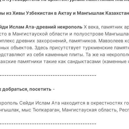
ры из Хивы Узбекистан в Актау и Мангышлак Казахстан
йди Ислам Ата-древний некрополь
X века, памятник а
сто в Мангистауской области и полуострове Мангышлак
мплекс древних захоронений, памятников. Мавзолеев к
зных объектов. Здесь присутствует туркменские памя
едставляют из себя каменные плиты. Та же на некропо
захские памятники такие как сандыктасами (каменные 
------------------------------------------
к добраться, посетить
-
крополь Сейди Ислам Ата находится в окрестностях г
нгышлак, мыс Тюпкараган, Мангистауская область, Респ
------------------------------------------