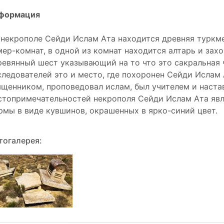
формация
 некрополе Сейди Ислам Ата находится древняя туркме
мер-комнат, в одной из комнат находится алтарь и зах
ревянный шест указывающий на то что это сакральная
следователей это и место, где похоронен Сейди Ислам
ященником, проповедовал ислам, был учителем и наста
стопримечательностей некрополя Сейди Ислам Ата явл
рмы в виде кувшинов, окрашенных в ярко-синий цвет.
тогалерея: