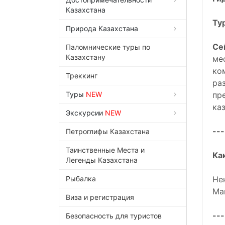
Казахстана
Ту
Природа Казахстана
Се
Паломнические туры по
Казахстану
ме
ко
Треккинг
ра
Туры
NEW
пр
ка
Экскурсии
NEW
---
Петроглифы Казахстана
Таинственные Места и
Ка
Легенды Казахстана
Рыбалка
Не
Ма
Виза и регистрация
---
Безопасность для туристов