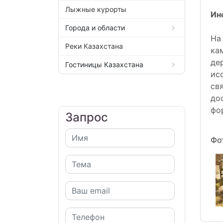
Лыжные курорты
Ин
Города и области
На
Реки Казахстана
ка
де
Гостиницы Казахстана
ис
св
до
фо
Запрос
Фо