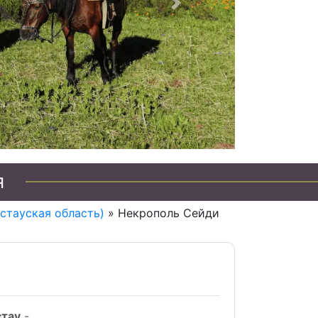
Следующий
я
стауская область)
» Некрополь Сейди
стау
-