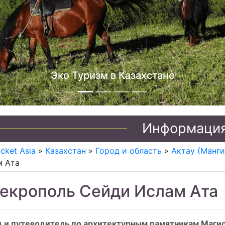
о Туризм в Казахстане
Информаци
icket Asia
»
Казахстан
»
Город и область
»
Актау (Манги
м Ата
екрополь Сейди Ислам Ата
д и путеводитель по архитектурным памятникам Маги