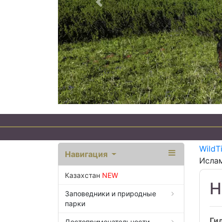
Предыдущий
Эк
WildT
Навигация
Исла
Казахстан
NEW
Н
Заповедники и природные
парки
Ги
Достопримечательности