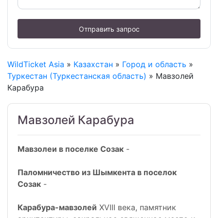
Отправить запрос
WildTicket Asia
»
Казахстан
»
Город и область
»
Туркестан (Туркестанская область)
» Мавзолей
Карабура
Мавзолей Карабура
Мавзолеи в поселке Созак
-
Паломничество из Шымкента в поселок
Созак
-
Карабура-мавзолей
XVIII века, памятник