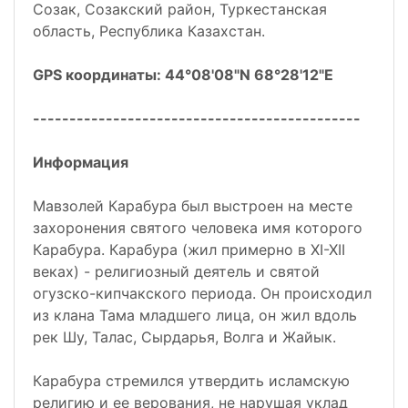
Созак, Созакский район, Туркестанская
область, Республика Казахстан.
GPS координаты: 44°08'08"N 68°28'12"E
---------------------------------------------
Информация
Мавзолей Карабура был выстроен на месте
захоронения святого человека имя которого
Карабура. Карабура (жил примерно в XI-XII
веках) - религиозный деятель и святой
огузско-кипчакского периода. Он происходил
из клана Тама младшего лица, он жил вдоль
рек Шу, Талас, Сырдарья, Волга и Жайык.
Карабура стремился утвердить исламскую
религию и ее верования, не нарушая уклад