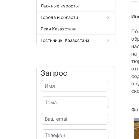
---
Лыжные курорты
Ин
Города и области
Реки Казахстана
По
об
Гостиницы Казахстана
на
на
тю
от
Запрос
со
об
ск
Фо