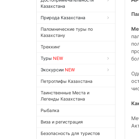
Казахстана
Па
Природа Казахстана
Ме
Паломнические туры по
Казахстану
па
по
Треккинг
пр
Туры
NEW
бо
Экскурсии
NEW
Од
ос
Петроглифы Казахстана
чи
Таинственные Места и
Легенды Казахстана
Ка
Рыбалка
Ме
Виза и регистрация
Ак
Безопасность для туристов