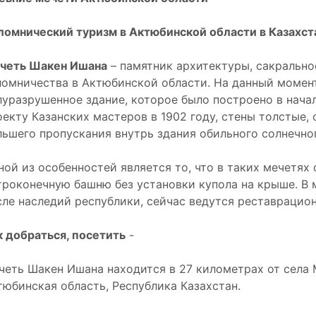
ломнический туризм в Актюбинской области в Казахст
четь Шакен Ишана
– памятник архитектуры, сакрально
ломничества в Актюбинской области. На данный момент
луразрушенное здание, которое было построено в начал
оекту Казанских мастеров в 1902 году, стены толстые,
льшего пропускания внутрь здания обильного солнечног
ной из особенностей является то, что в таких мечетях
троконечную башню без установки купола на крыше. В
сле наследий республики, сейчас ведутся реставрацио
к добраться, посетить
-
четь Шакен Ишана находится в 27 километрах от села 
тюбинская область, Республика Казахстан.