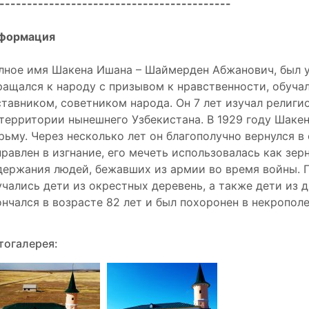
------------------------------------------
формация
лное имя Шакена Ишана – Шаймерден Абжанович, был 
ращался к народу с призывом к нравственности, обучал
ставником, советником народа. Он 7 лет изучал религи
 территории нынешнего Узбекистана. В 1929 году Шакен
рьму. Через несколько лет он благополучно вернулся в 
правлен в изгнание, его мечеть использовалась как зе
держания людей, бежавших из армии во время войны. 
учались дети из окрестных деревень, а также дети из 
ончался в возрасте 82 лет и был похоронен в некрополе
тогалерея: