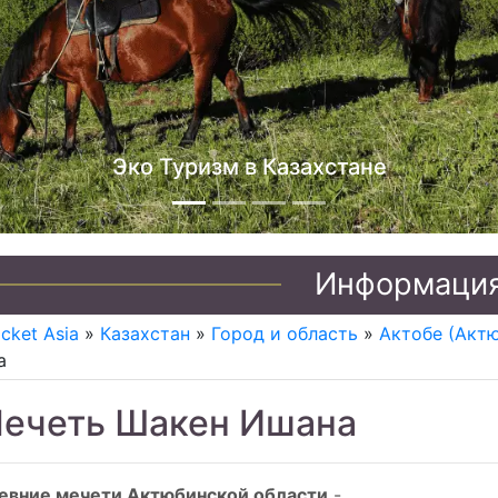
Эко Туризм в Казахстане
Информаци
icket Asia
»
Казахстан
»
Город и область
»
Актобе (Актю
а
ечеть Шакен Ишана
евние мечети Актюбинской области
-