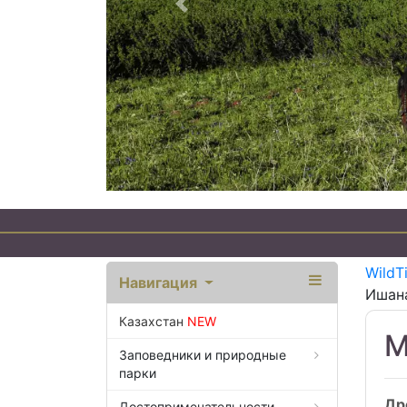
Предыдущий
WildT
Навигация
Ишан
Казахстан
NEW
М
Заповедники и природные
парки
Др
Достопримечательности