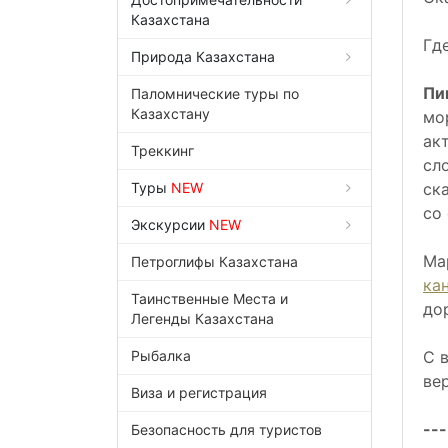
Казахстана
Гд
Природа Казахстана
Пи
Паломнические туры по
Казахстану
мо
ак
Треккинг
сл
Туры
NEW
ск
со
Экскурсии
NEW
Ма
Петроглифы Казахстана
ка
Таинственные Места и
до
Легенды Казахстана
Рыбалка
С 
ве
Виза и регистрация
---
Безопасность для туристов