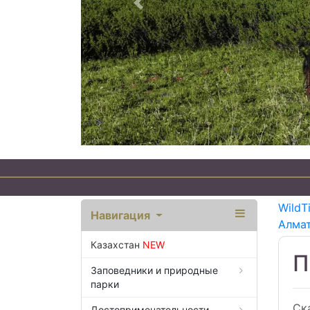
Предыдущий
WildT
Навигация
Алма
Казахстан
NEW
П
Заповедники и природные
парки
Ск
Достопримечательности