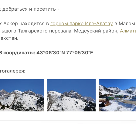
к добраться и посетить -
к Аскер находится в
горном парке Иле-Алатау
в Малом 
льшого Талгарского перевала, Медеуский район,
Алмат
захстан.
S координаты: 43°06'30"N 77°05'30"E
тогалерея: