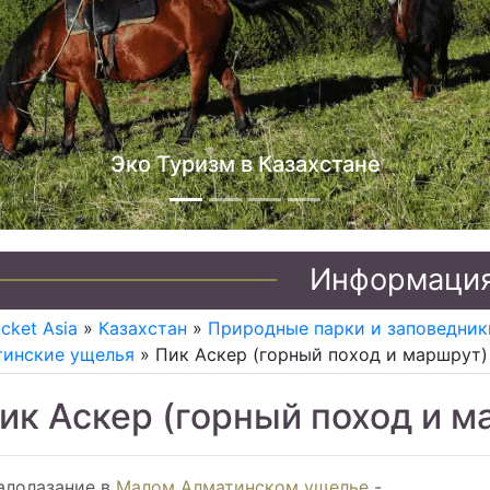
Джип туры по Казахстану
Информаци
icket Asia
»
Казахстан
»
Природные парки и заповедник
тинские ущелья
» Пик Аскер (горный поход и маршрут)
ик Аскер (горный поход и м
алолазание в
Малом Алматинском ущелье
-