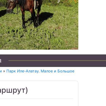
Следующий
я
и
»
Парк Иле-Алатау. Малое и Большое
аршрут)