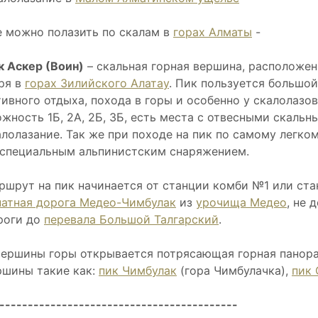
е можно полазить по скалам в
горах Алматы
-
к Аскер (Воин)
– скальная горная вершина, расположен
ря в
горах Зилийского Алатау
. Пик пользуется большо
тивного отдыха, похода в горы и особенно у скалолазо
ожность 1Б, 2А, 2Б, 3Б, есть места с отвесными скаль
алолазание. Так же при походе на пик по самому легк
 специальным альпинистским снаряжением.
ршрут на пик начинается от станции комби №1 или ста
натная дорога Медео-Чимбулак
из
урочища Медео
, не 
роги до
перевала Большой Талгарский
.
вершины горы открывается потрясающая горная панора
ршины такие как:
пик Чимбулак
(гора Чимбулачка),
пик 
------------------------------------------