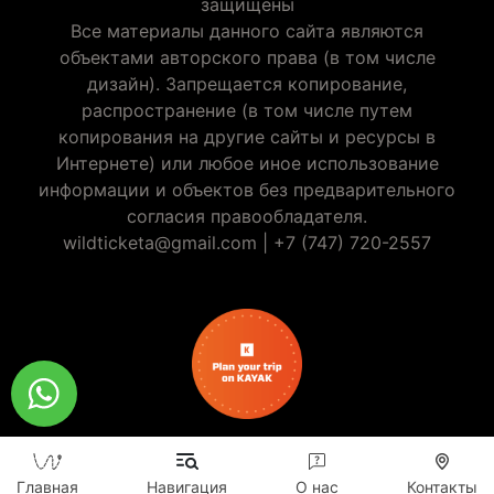
защищены
Все материалы данного сайта являются
объектами авторского права (в том числе
дизайн). Запрещается копирование,
распространение (в том числе путем
копирования на другие сайты и ресурсы в
Интернете) или любое иное использование
информации и объектов без предварительного
согласия правообладателя.
wildticketa@gmail.com
|
+7 (747) 720-2557
Главная
Навигация
О нас
Контакты