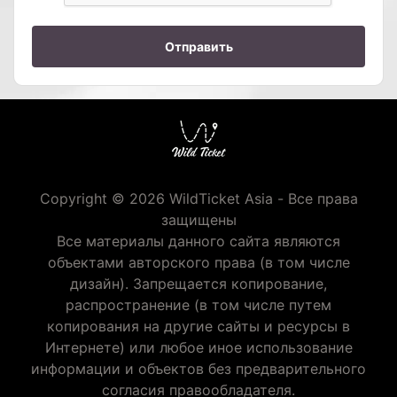
Отправить
Copyright © 2026 WildTicket Asia - Все права
защищены
Все материалы данного сайта являются
объектами авторского права (в том числе
дизайн). Запрещается копирование,
распространение (в том числе путем
копирования на другие сайты и ресурсы в
Интернете) или любое иное использование
информации и объектов без предварительного
согласия правообладателя.