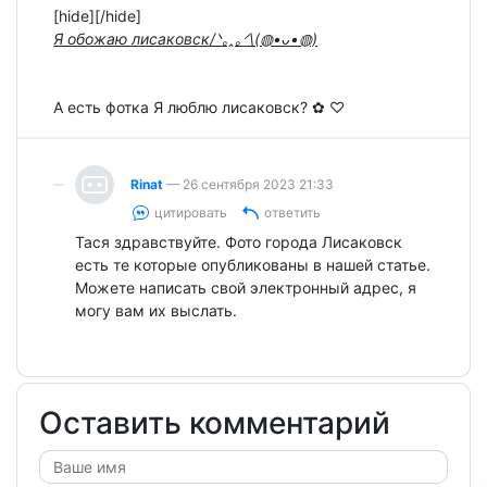
[hide][/hide]
Я обожаю лисаковск/⁠ᐠ⁠｡⁠ꞈ⁠｡⁠ᐟ⁠\(⁠◍⁠•⁠ᴗ⁠•⁠◍⁠)
А есть фотка Я люблю лисаковск? ✿ ⁠♡
Rinat
— 26 сентября 2023 21:33
цитировать
ответить
Тася здравствуйте. Фото города Лисаковск
есть те которые опубликованы в нашей статье.
Можете написать свой электронный адрес, я
могу вам их выслать.
Оставить комментарий