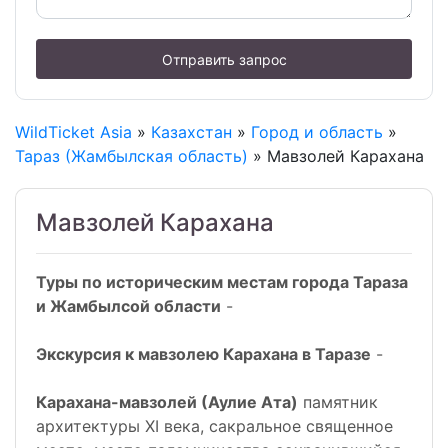
Отправить запрос
WildTicket Asia
»
Казахстан
»
Город и область
»
Тараз (Жамбылская область)
» Мавзолей Карахана
Мавзолей Карахана
Туры по историческим местам города Тараза
и Жамбылсой области
-
Экскурсия к мавзолею Карахана в Таразе
-
Карахана-мавзолей (Аулие Ата)
памятник
архитектуры XI века, сакральное священное