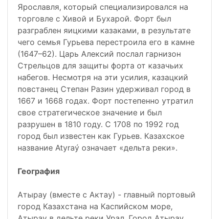
Ярославля, который специализировался на
торговле с Хивой и Бухарой. Форт был
разграблен яицкими казаками, в результате
чего семья Гурьева перестроила его в камне
(1647–62). Царь Алексий послал гарнизон
Стрельцов для защиты форта от казачьих
набегов. Несмотря на эти усилия, казацкий
повстанец Степан Разин удерживал город в
1667 и 1668 годах. Форт постепенно утратил
свое стратегическое значение и был
разрушен в 1810 году. С 1708 по 1992 год
город был известен как Гурьев. Казахское
название Atyraý означает «дельта реки».
География
Атырау (вместе с Актау) - главный портовый
город Казахстана на Каспийском море,
Атырау в дельте реки Урал. Город Атырау