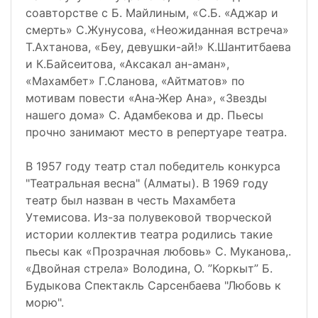
соавторстве с Б. Майлиным, «С.Б. «Аджар и
смерть» С.Жунусова, «Неожиданная встреча»
Т.Ахтанова, «Беу, девушки-ай!» К.Шантитбаева
и К.Байсеитова, «Аксакал ан-аман»,
«Махамбет» Г.Сланова, «Айтматов» по
мотивам повести «Ана-Жер Ана», «Звезды
нашего дома» С. Адамбекова и др. Пьесы
прочно занимают место в репертуаре театра.
В 1957 году театр стал победитель конкурса
"Театральная весна" (Алматы). В 1969 году
театр был назван в честь Махамбета
Утемисова. Из-за полувековой творческой
истории коллектив театра родились такие
пьесы как «Прозрачная любовь» С. Муканова,.
«Двойная стрела» Володина, О. ”Коркыт” Б.
Будыкова Спектакль Сарсенбаева "Любовь к
морю".