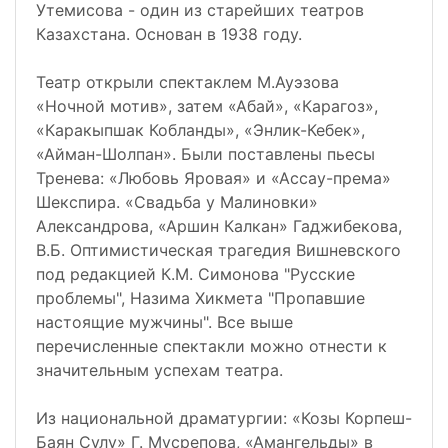
Утемисова - один из старейших театров
Казахстана. Основан в 1938 году.
Театр открыли спектаклем М.Ауэзова
«Ночной мотив», затем «Абай», «Карагоз»,
«Каракыпшак Кобланды», «Энлик-Кебек»,
«Айман-Шолпан». Были поставлены пьесы
Тренева: «Любовь Яровая» и «Ассау-према»
Шекспира. «Свадьба у Малиновки»
Александрова, «Аршин Калкан» Гаджибекова,
В.Б. Оптимистическая трагедия Вишневского
под редакцией К.М. Симонова "Русские
проблемы", Назима Хикмета "Пропавшие
настоящие мужчины". Все выше
перечисленные спектакли можно отнести к
значительным успехам театра.
Из национальной драматургии: «Козы Корпеш-
Баян Сулу» Г. Мусрепова, «Амангельды» в