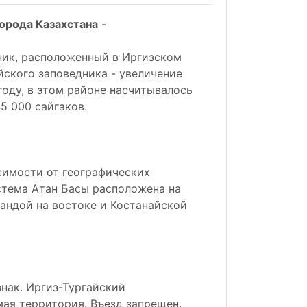
города Казахстана
-
ник, расположенный в Иргизском
йского заповедника - увеличение
году, в этом районе насчитывалось
5 000 сайгаков.
исимости от географических
стема Атан Басы расположена на
гандой на востоке и Костанайской
нак. Иргиз-Тургайский
ая территория. Въезд запрещен.