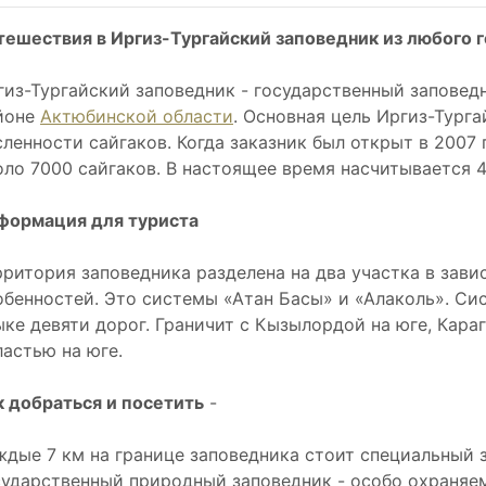
тешествия в Иргиз-Тургайский заповедник из любого 
гиз-Тургайский заповедник - государственный заповед
йоне
Актюбинской области
. Основная цель Иргиз-Турга
сленности сайгаков. Когда заказник был открыт в 2007 
оло 7000 сайгаков. В настоящее время насчитывается 4
формация для туриста
рритория заповедника разделена на два участка в зав
обенностей. Это системы «Атан Басы» и «Алаколь». Си
ыке девяти дорог. Граничит с Кызылордой на юге, Кара
ластью на юге.
к добраться и посетить
-
ждые 7 км на границе заповедника стоит специальный з
сударственный природный заповедник - особо охраняем