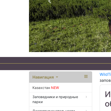
Предыдущий
WildT
Навигация
запов
Казахстан
NEW
И
Заповедники и природные
о
парки
Достопримечательности