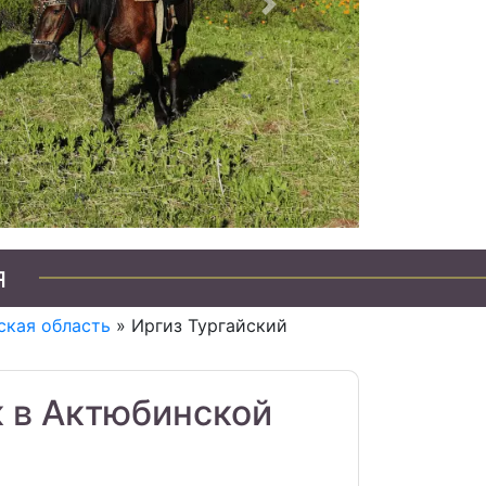
Следующий
я
ская область
» Иргиз Тургайский
к в Актюбинской