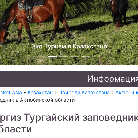
Джип туры по Казахстану
Информаци
icket Asia
»
Казахстан
»
Природа Казахстана
»
Актюбин
едник в Актюбинской области
ргиз Тургайский заповедни
бласти