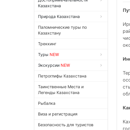
Казахстана
Пу
Природа Казахстана
Ир
Паломнические туры по
ра
Казахстану
чи
Треккинг
ок
Туры
NEW
Ин
Экскурсии
NEW
Те
Петроглифы Казахстана
ос
ст
Таинственные Места и
Легенды Казахстана
об
Рыбалка
Ка
Виза и регистрация
Ка
Безопасность для туристов
го