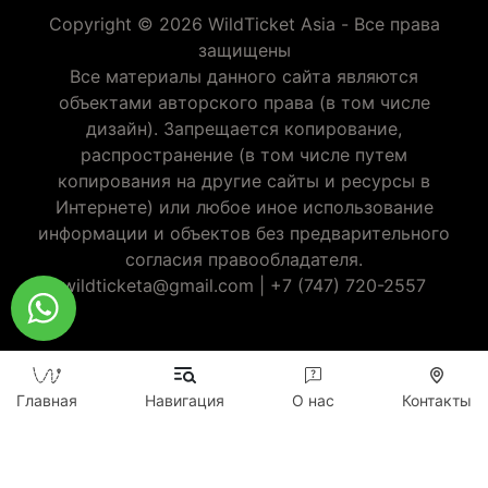
Copyright © 2026 WildTicket Asia - Все права
защищены
Все материалы данного сайта являются
объектами авторского права (в том числе
дизайн). Запрещается копирование,
распространение (в том числе путем
копирования на другие сайты и ресурсы в
Интернете) или любое иное использование
информации и объектов без предварительного
согласия правообладателя.
wildticketa@gmail.com
|
+7 (747) 720-2557
Главная
Навигация
О нас
Контакты