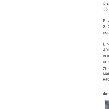
с 
35 
Вл
За
пе
В 
40
вы
ко
ур
ма
на
Фо