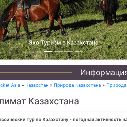
Джип туры по Казахстану
Информаци
icket Asia
»
Казахстан
»
Природа Казахстана
»
Природа
лимат Казахстана
ассический тур по Казахстану - погодная активность н