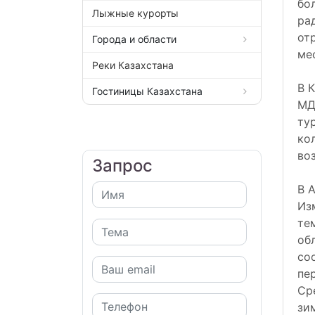
бо
Лыжные курорты
ра
от
Города и области
ме
Реки Казахстана
В 
Гостиницы Казахстана
МД
ту
ко
во
Запрос
В 
Из
тем
об
со
пе
Ср
зи