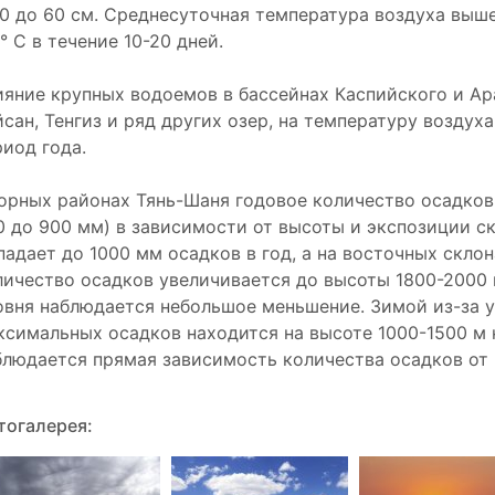
20 до 60 см. Среднесуточная температура воздуха выше
° С в течение 10-20 дней.
ияние крупных водоемов в бассейнах Каспийского и Ар
йсан, Тенгиз и ряд других озер, на температуру воздух
риод года.
горных районах Тянь-Шаня годовое количество осадков
0 до 900 мм) в зависимости от высоты и экспозиции ск
падает до 1000 мм осадков в год, а на восточных скло
личество осадков увеличивается до высоты 1800-2000 
овня наблюдается небольшое меньшение. Зимой из-за 
ксимальных осадков находится на высоте 1000-1500 м 
блюдается прямая зависимость количества осадков от 
тогалерея: