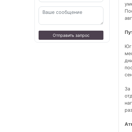
ум
По
авг
Пу
Отправить запрос
Юг
ме
дн
по
се
За
от
на
ра
Ат