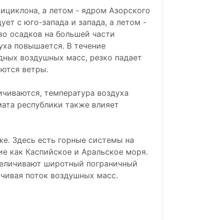
ициклона, а летом - ядром Азорского
ует с юго-запада и запада, а летом -
во осадков на большей части
уха повышается. В течение
дных воздушных масс, резко падает
аются ветры.
ичиваются, температура воздуха
ата республики также влияет
же. Здесь есть горные системы на
ие как Каспийское и Аральское моря.
величивают широтный пограничный
ичивая поток воздушных масс.