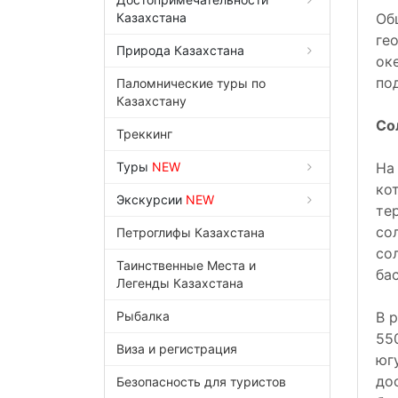
Казахстана
Об
ге
Природа Казахстана
ок
по
Паломнические туры по
Казахстану
Со
Треккинг
Туры
NEW
На
ко
Экскурсии
NEW
те
со
Петроглифы Казахстана
со
Таинственные Места и
ба
Легенды Казахстана
Рыбалка
В 
55
Виза и регистрация
юг
до
Безопасность для туристов