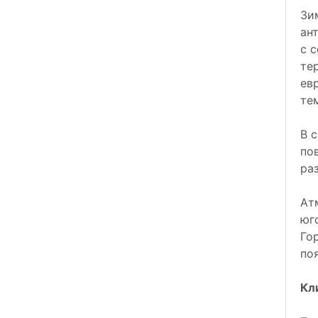
Зи
ан
с 
те
ев
те
В 
по
ра
Ат
юг
Го
по
Кл