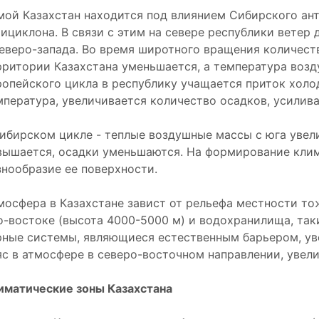
мой Казахстан находится под влиянием Сибирского ант
тициклона. В связи с этим на севере республики ветер д
северо-запада. Во время широтного вращения количест
рритории Казахстана уменьшается, а температура возд
ропейского цикла в республику учащается приток холо
мпература, увеличивается количество осадков, усилив
сибирском цикле - теплые воздушные массы с юга увел
вышается, осадки уменьшаются. На формирование клим
знообразие ее поверхности.
мосфера в Казахстане завист от рельефа местности то
о-востоке (высота 4000-5000 м) и водохранилища, так
рные системы, являющиеся естественным барьером, у
яс в атмосфере в северо-восточном направлении, увел
иматические зоны Казахстана