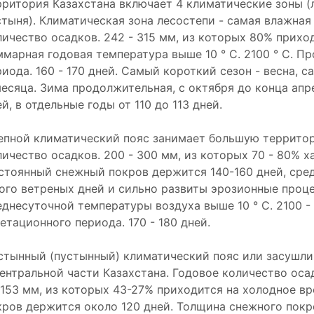
рритория Казахстана включает 4 климатические зоны (л
стыня). Климатическая зона лесостепи - самая влажная
личество осадков. 242 - 315 мм, из которых 80% приход
ммарная годовая температура выше 10 ° С. 2100 ° С. 
риода. 160 - 170 дней. Самый короткий сезон - весна, с
месяца. Зима продолжительная, с октября до конца апр
й, в отдельные годы от 110 до 113 дней.
епной климатический пояс занимает большую территор
личество осадков. 200 - 300 мм, из которых 70 - 80% х
стоянный снежный покров держится 140-160 дней, сред
ого ветреных дней и сильно развиты эрозионные проц
еднесуточной температуры воздуха выше 10 ° С. 2100 -
етационного периода. 170 - 180 дней.
стынный (пустынный) климатический пояс или засушли
центральной части Казахстана. Годовое количество оса
 153 мм, из которых 43-27% приходится на холодное в
кров держится около 120 дней. Толщина снежного покр