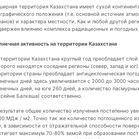
ширная территория Казахстана имеет сухой континента
ографического положения (т.е. основной источник атмо
еанов) и характера местности. Как и любой другой рег
двержен влиянию комплекса радиационных и погодных
лнечная активность на территории Казахстана
 территории Казахстана круглый год преобладает слой
торого находятся соседние регионы (север, запад и юг)
рритории страны преобладает антициклоническая пого
лнечных дней здесь увеличивается с 2000 до 3000 часов
лнечных дней, на юге 260 дней, а количество пасмурных
ссейне Балхаша) соответственно.
результате общее количество излучения постепенно уве
00 МДж / м2. Точно так же количество поглощенного и
у, в зависимости от отражательной способности повер
стигает максимум 70-80% зимой при образовании посто