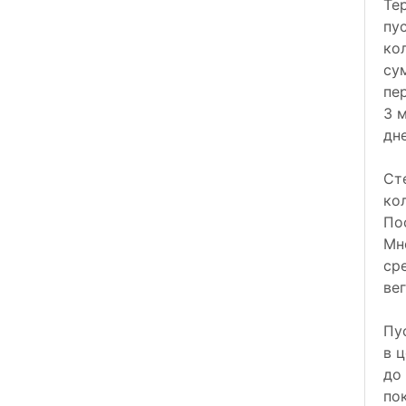
Те
пу
ко
су
пе
3 
дне
Ст
ко
По
Мн
ср
вег
Пу
в 
до
по