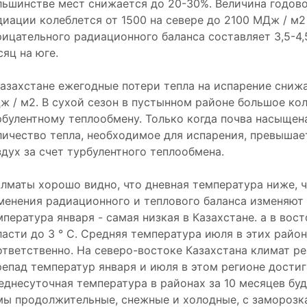
льшинстве мест снижается до 20-30%. Величина годов
диации колеблется от 1500 на севере до 2100 МДж / м2
рицательного радиационного баланса составляет 3,5-4,5
сяц на юге.
Казахстане ежегодные потери тепла на испарение снижа
ж / м2. В сухой сезон в пустынном районе большое ко
рбулентному теплообмену. Только когда почва насыщена
личество тепла, необходимое для испарения, превышае
здух за счет турбулентного теплообмена.
Алматы хорошо видно, что дневная температура ниже, 
менения радиационного и теплового баланса изменяют 
пература января - самая низкая в Казахстане. а в вост
ласти до 3 ° С. Средняя температура июля в этих района
ответственно. На северо-востоке Казахстана климат р
репад температур января и июля в этом регионе достига
еднесуточная температура в районах за 10 месяцев буд
мы продолжительные, снежные и холодные, с заморозкам