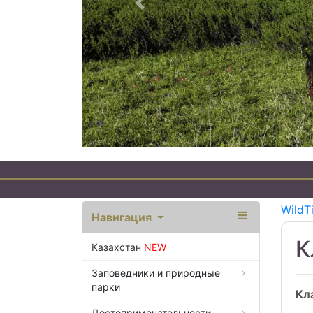
Предыдущий
WildT
Навигация
К
Казахстан
NEW
Заповедники и природные
парки
Кл
Достопримечательности