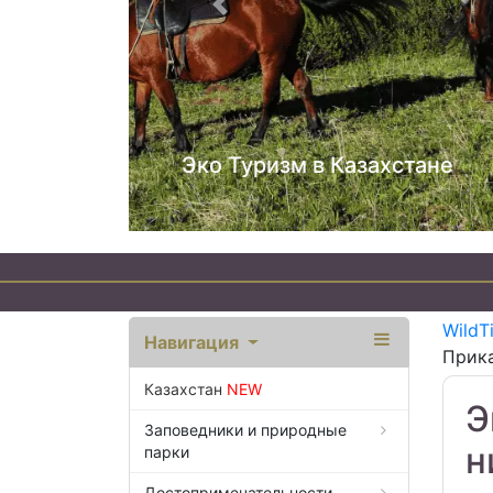
Предыдущий
WildT
Навигация
Прика
Казахстан
NEW
Э
Заповедники и природные
н
парки
Достопримечательности