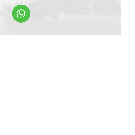
Все материал
дизайн). Запрещ
другие сайты 
о