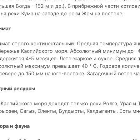
льшая Богда - 152 м и др.). В прибрежной части котл
тья реки Кума на западе до реки Жем на востоке.
имат
имат строго континентальный. Средняя температура янва
бережье Каспийского моря. Абсолютный минимум до -40
 держится 4-5 месяцев. Лето жаркое и сухое. Средняя 
солютный максимум превышает 40 ° C. Годовое количе
 севере до 150 мм на юго-востоке. Загадочный ветер ч
дный ресурсы
 Каспийского моря доходят только реки Волга, Урал и 
рыозен, Сагыз, Оленты, Булдырты, Калдыгаиты. Есть мн
ора и фауна