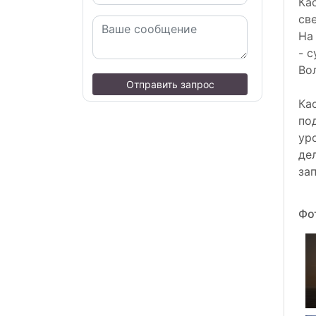
Ка
св
На
- 
Во
Отправить запрос
Ка
по
ур
де
за
Фо