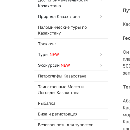
Казахстана
Пу
Природа Казахстана
Ка
Паломнические туры по
Казахстану
Ге
Треккинг
Он
Туры
NEW
пл
Экскурсии
NEW
50
за
Петроглифы Казахстана
То
Таинственные Места и
Легенды Казахстана
Аб
Рыбалка
Ка
Виза и регистрация
мо
Ка
Безопасность для туристов
пл