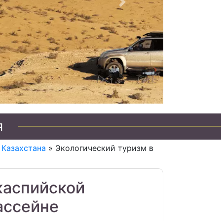
Следующий
я
 Казахстана
» Экологический туризм в
каспийской
ассейне