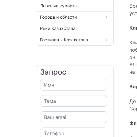
Бо
Лыжные курорты
ус
Города и области
Кл
Реки Казахстана
Гостиницы Казахстана
Кл
по
он
Аб
Запрос
на
Во
До
Са
Фл