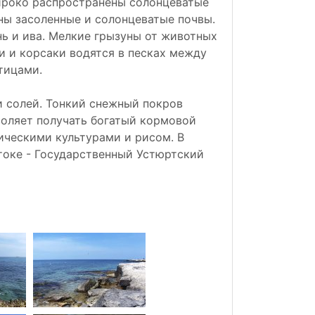
ироко распространены солонцеватые
ны засоленные и солонцеватые почвы.
нь и ива. Мелкие грызуны от животных
ки и корсаки водятся в песках между
тицами.
и солей. Тонкий снежный покров
воляет получать богатый кормовой
ическими культурами и рисом. В
стоке - Государственный Устюртский