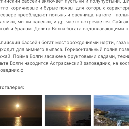
спийский бассейн включает пустыни и полупустыни. Ш
етло-коричневые и бурые почвы, для которых характер
 севере преобладают полынь и овсяница, на юге - полы
суслики, мыши палевки, и др. часто встречается. Сайга
лгой и Уралом. Дельта Волги богата водоплавающими п
спийский бассейн богат месторождениями нефти, газа 
дходит для зимнего выпаса. Горизонтальный полив поз
ожай. Пойма Волги засажена фруктовыми садами, техн
льте Волги находится Астраханский заповедник, на во
поведник.ф
тогалерея: