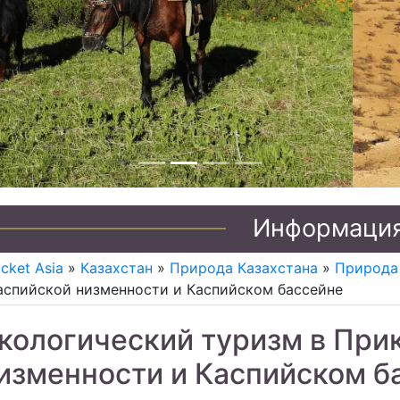
Джип туры по Казахстану
Информаци
icket Asia
»
Казахстан
»
Природа Казахстана
»
Природа
спийской низменности и Каспийском бассейне
кологический туризм в При
изменности и Каспийском б