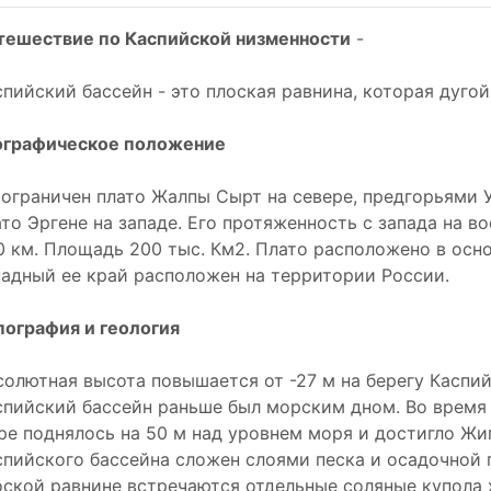
тешествие по Каспийской низменности
-
спийский бассейн - это плоская равнина, которая дуго
ографическое положение
 ограничен плато Жалпы Сырт на севере, предгорьями 
ато Эргене на западе. Его протяженность с запада на в
0 км. Площадь 200 тыс. Км2. Плато расположено в осн
падный ее край расположен на территории России.
пография и геология
солютная высота повышается от -27 м на берегу Каспий
спийский бассейн раньше был морским дном. Во время
ре поднялось на 50 м над уровнем моря и достигло Жиг
спийского бассейна сложен слоями песка и осадочной 
оской равнине встречаются отдельные соляные купола х