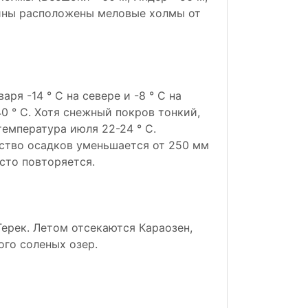
овины расположены меловые холмы от
ря -14 ° С на севере и -8 ° С на
 ° С. Хотя снежный покров тонкий,
температура июля 22-24 ° С.
ство осадков уменьшается от 250 мм
асто повторяется.
Терек. Летом отсекаются Караозен,
ого соленых озер.