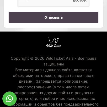
Отправить
Copyright © 2026 WildTicket Asia - Все права
защищены
Все материалы данного сайта являются
объектами авторского права (в том числе
дизайн). Запрещается копирование,
распространение (в том числе путем
копирования на другие сайты и ресурсы в
Интернете) или любое иное использование
информации и объектов без предварительного