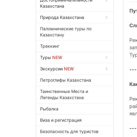
Казахстана
Пу
Природа Казахстана
Сл
Паломнические туры по
Казахстану
Ре
Треккинг
за
Ту
Туры
NEW
Экскурсии
NEW
---
Петроглифы Казахстана
Ка
Таинственные Места и
Легенды Казахстана
Ре
ра
Рыбалка
яв
Виза и регистрация
---
Безопасность для туристов