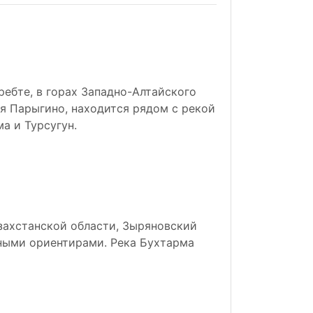
ребте, в горах Западно-Алтайского
ня Парыгино, находится рядом с рекой
ма и Турсугун.
азахстанской области, Зыряновский
вными ориентирами. Река Бухтарма