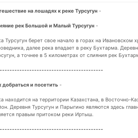
тешествие на лошадях к реке Турсугун
-
ияние рек Большой и Малый Турсугун
-
ка Турсугун берет свое начало в горах на Ивановском х
поведника, далее река впадает в реку Бухтарма. Дерев
рсугун, а точнее в 5 километрах от слияния рек Бухтар
------------------------------------------
к добраться и посетить
-
ка находится на территории Казахстана, в Восточно-К
йон. Деревня Турсугун и Парыгино являются здесь гла
ляется правым притоком реки Иртыш.
------------------------------------------