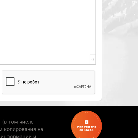
0
ы
 (в том числе
м копирования на
е информации и