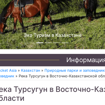
Джип туры по Казахстану
Информаци
icket Asia
»
Казахстан
»
Природные парки и заповедник
оведник
» Река Турсугун в Восточно-Казахстанской об
ека Турсугун в Восточно-Ка
бласти