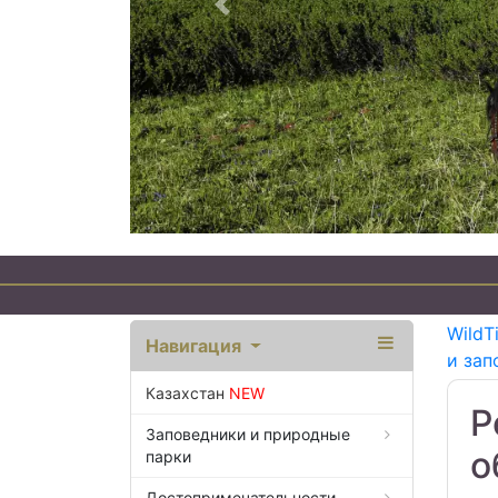
Предыдущий
WildT
Навигация
и зап
Казахстан
NEW
Р
Заповедники и природные
о
парки
Достопримечательности