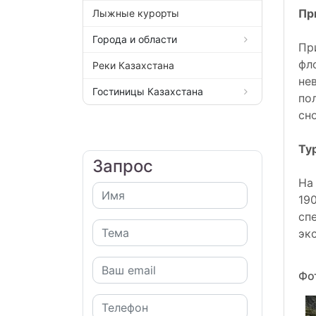
Пр
Лыжные курорты
Города и области
Пр
фл
Реки Казахстана
не
Гостиницы Казахстана
по
сн
Ту
Запрос
На
19
сп
эк
Фо