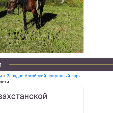
Следующий
я
и
»
Западно Алтайский природный парк
ласти
захстанской