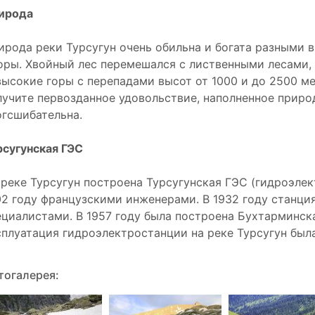
ирода
ирода реки Турсугун очень обильна и богата разными 
оры. Хвойный лес перемешался с лиственными лесами,
высокие горы с перепадами высот от 1000 и до 2500 ме
лучите первозданное удовольствие, наполненное приро
огсшибательна.
рсугунская ГЭС
 реке Турсугун построена Турсугунская ГЭС (гидроэлек
02 году французскими инженерами. В 1932 году станци
ециалистами. В 1957 году была построена Бухтарминска
сплуатация гидроэлектростанции на реке Турсугун был
тогалерея: