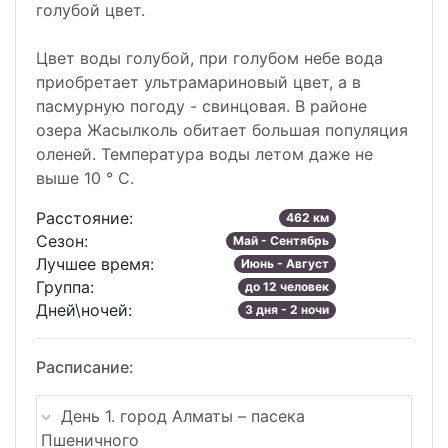
голубой цвет.
Цвет воды голубой, при голубом небе вода
приобретает ультрамариновый цвет, а в
пасмурную погоду - свинцовая. В районе
озера Жасылколь обитает большая популяция
оленей. Температура воды летом даже не
выше 10 ° C.
Расстояние:
462 км
Сезон:
Май - Сентябрь
Лучшее время:
Июнь - Август
Группа:
до 12 человек
Дней\ночей:
3 дня - 2 ночи
Расписание:
День 1. город Алматы – пасека
Пшеничного