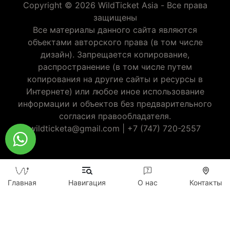
Copyright © 2026 WildTicket Asia - Все права
защищены
Все материалы данного сайта являются
объектами авторского права (в том числе
дизайн). Запрещается копирование,
распространение (в том числе путем
копирования на другие сайты и ресурсы в
Интернете) или любое иное использование
информации и объектов без предварительного
согласия правообладателя.
wildticketa@gmail.com
|
+7 (747) 720-2557
Главная
Навигация
О нас
Контакты