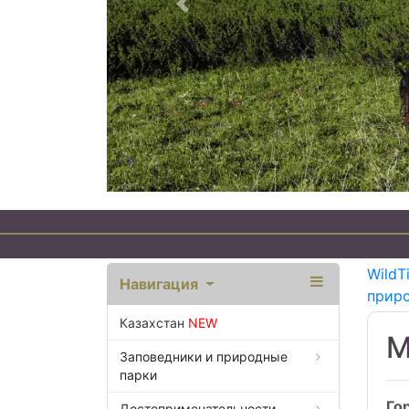
Предыдущий
WildT
Навигация
приро
Казахстан
NEW
М
Заповедники и природные
парки
Го
Достопримечательности