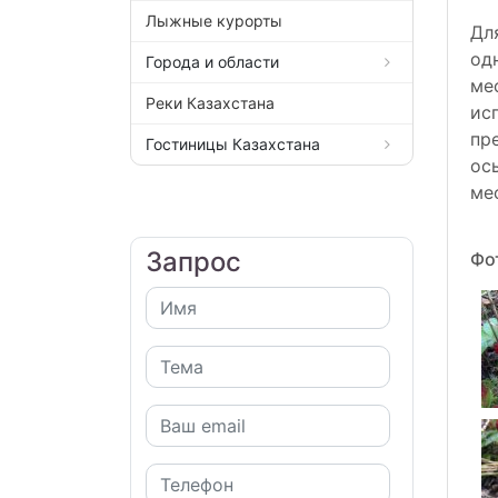
Лыжные курорты
Дл
од
Города и области
ме
Реки Казахстана
ис
пр
Гостиницы Казахстана
ос
ме
Запрос
Фо