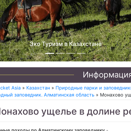
Эко Туризм в Казахстане
Информаци
icket Asia
»
Казахстан
»
Природные парки и заповедник
дный заповедник. Алматинская область
» Монахово ущ
онахово ущелье в долине р
рные походы по Алматинскому заповеднику
-