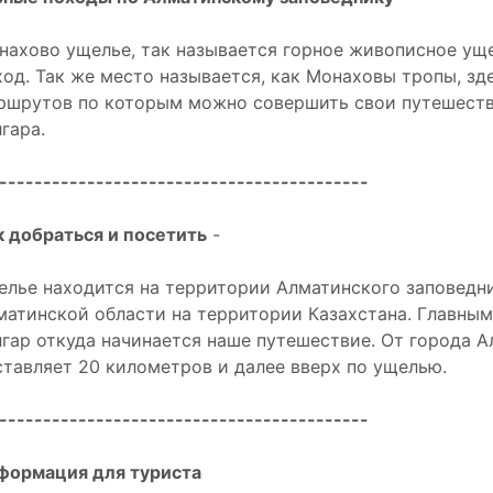
нахово ущелье, так называется горное живописное уще
ход. Так же место называется, как Монаховы тропы, зд
ршрутов по которым можно совершить свои путешеств
гара.
------------------------------------------
к добраться и посетить
-
елье находится на территории Алматинского заповедни
матинской области на территории Казахстана. Главным
лгар откуда начинается наше путешествие. От города А
ставляет 20 километров и далее вверх по ущелью.
------------------------------------------
формация для туриста