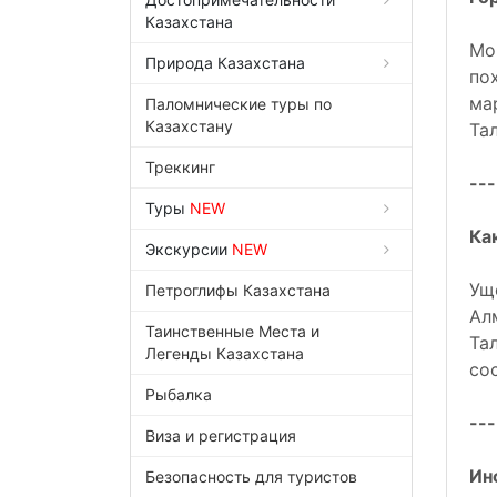
Казахстана
Мо
Природа Казахстана
по
ма
Паломнические туры по
Казахстану
Тал
Треккинг
---
Туры
NEW
Ка
Экскурсии
NEW
Ущ
Петроглифы Казахстана
Ал
Таинственные Места и
Та
Легенды Казахстана
со
Рыбалка
---
Виза и регистрация
Ин
Безопасность для туристов