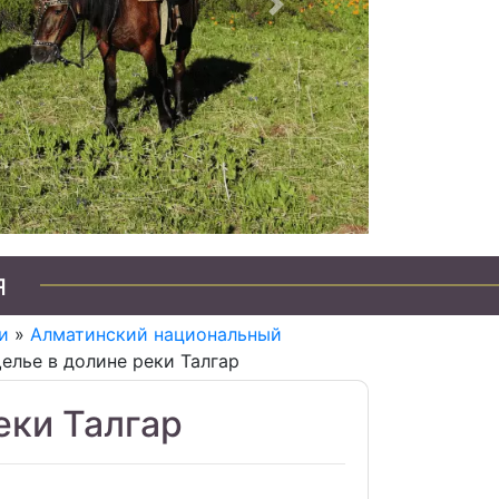
Следующий
я
и
»
Алматинский национальный
елье в долине реки Талгар
еки Талгар