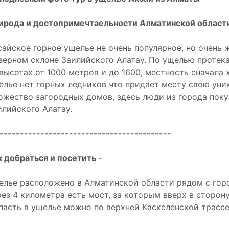
ирода и достопримечтаельности Алматинской област
сайское горное ущелье не очень популярное, но очень
верном склоне Заилийского Алатау. По ущелью протека
 высотах от 1000 метров и до 1600, местность сначала 
елье нет горных ледников что придает месту свою уни
ожество загородных домов, здесь люди из города поку
илийского Алатау.
------------------------------------------
к добраться и посетить
-
елье расположено в Алматинской области рядом с гор
рез 4 километра есть мост, за которым вверх в сторон
пасть в ущелье можно по верхней Каскеленской трассе