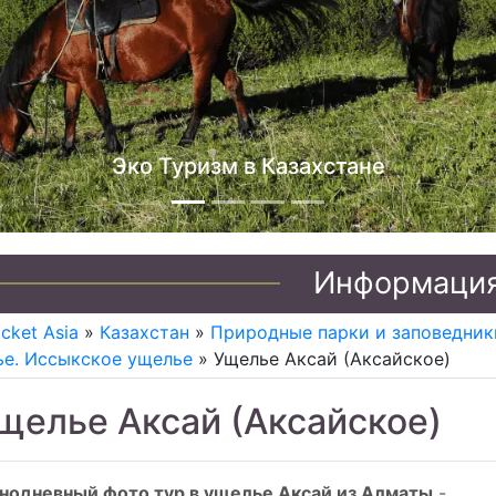
Джип туры по Казахстану
Информаци
icket Asia
»
Казахстан
»
Природные парки и заповедник
е. Иссыкское ущелье
» Ущелье Аксай (Аксайское)
щелье Аксай (Аксайское)
нодневный фото тур в ущелье Аксай из Алматы
-