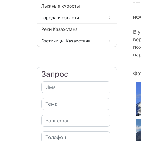
---
Лыжные курорты
нф
Города и области
Реки Казахстана
В 
ве
Гостиницы Казахстана
по
на
Запрос
Фо