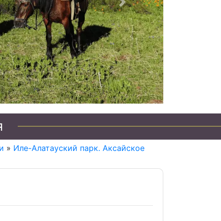
Следующий
я
и
»
Иле-Алатауский парк. Аксайское