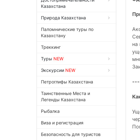
Казахстана
Пр
Природа Казахстана
Ак
Паломнические туры по
Казахстану
Се
на
Треккинг
ущ
Туры
NEW
мн
За
Экскурсии
NEW
---
Петроглифы Казахстана
Таинственные Места и
Ка
Легенды Казахстана
Рыбалка
Ущ
че
Виза и регистрация
По
Безопасность для туристов