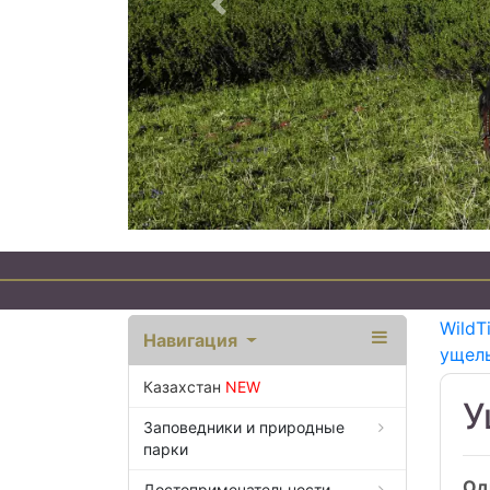
Предыдущий
WildT
Навигация
ущель
Казахстан
NEW
У
Заповедники и природные
парки
Од
Достопримечательности