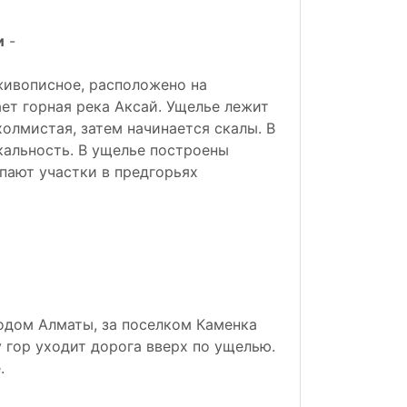
и
-
 живописное, расположено на
ет горная река Аксай. Ущелье лежит
холмистая, затем начинается скалы. В
кальность. В ущелье построены
пают участки в предгорьях
одом Алматы, за поселком Каменка
у гор уходит дорога вверх по ущелью.
.