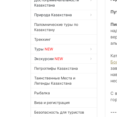
Казахстана
Пу
Природа Казахстана
Пи
Паломнические туры по
Казахстану
на
ве
Треккинг
ал
Туры
NEW
Ка
Экскурсии
NEW
Бо
за
Петроглифы Казахстана
на
Таинственные Места и
не
Легенды Казахстана
Рыбалка
С 
го
Виза и регистрация
---
Безопасность для туристов