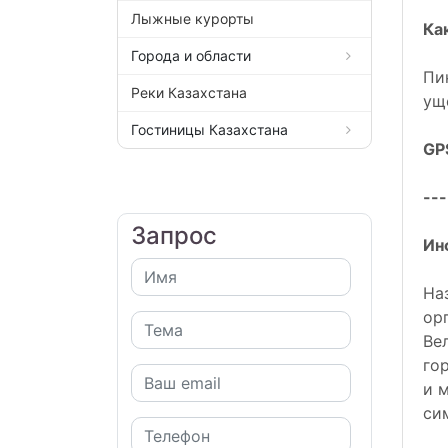
Лыжные курорты
Ка
Города и области
Пи
Реки Казахстана
ущ
Гостиницы Казахстана
GP
---
Запрос
Ин
На
ор
Ве
го
и 
си