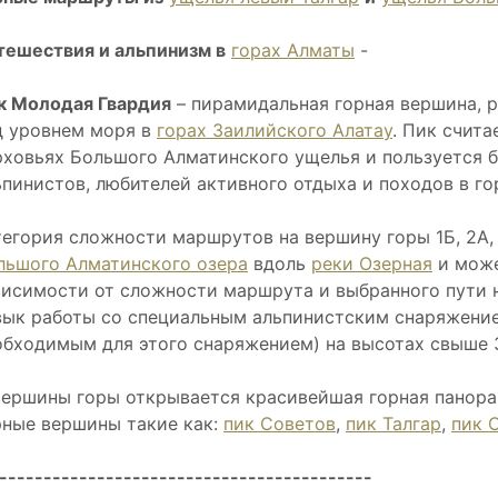
тешествия и альпинизм в
горах Алматы
-
к Молодая Гвардия
– пирамидальная горная вершина, 
д уровнем моря в
горах Заилийского Алатау
. Пик счит
рховьях Большого Алматинского ущелья и пользуется 
ьпинистов, любителей активного отдыха и походов в го
тегория сложности маршрутов на вершину горы 1Б, 2А, 
льшого Алматинского озера
вдоль
реки Озерная
и може
висимости от сложности маршрута и выбранного пути н
вык работы со специальным альпинистским снаряжением
обходимым для этого снаряжением) на высотах свыше 
вершины горы открывается красивейшая горная панора
рные вершины такие как:
пик Советов
,
пик Талгар
,
пик 
------------------------------------------