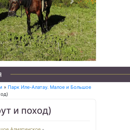
Следующий
я
и
»
Парк Иле-Алатау. Малое и Большое
ход)
ут и поход)
шое Алматинское
-