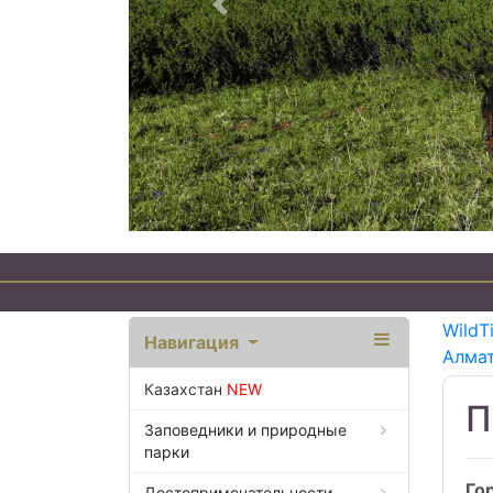
Предыдущий
WildT
Навигация
Алма
Казахстан
NEW
П
Заповедники и природные
парки
Го
Достопримечательности