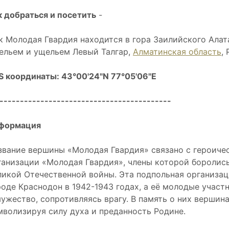
к добраться и посетить
-
к Молодая Гвардия находится в гора Заилийского Ал
ельем и ущельем Левый Талгар,
Алматинская область
,
S координаты: 43°00'24"N 77°05'06"E
------------------------------------------
формация
звание вершины «Молодая Гвардия» связано с героиче
ганизации «Молодая Гвардия», члены которой боролис
ликой Отечественной войны. Эта подпольная организа
роде Краснодон в 1942-1943 годах, а её молодые учас
мужество, сопротивляясь врагу. В память о них вершина
мволизируя силу духа и преданность Родине.