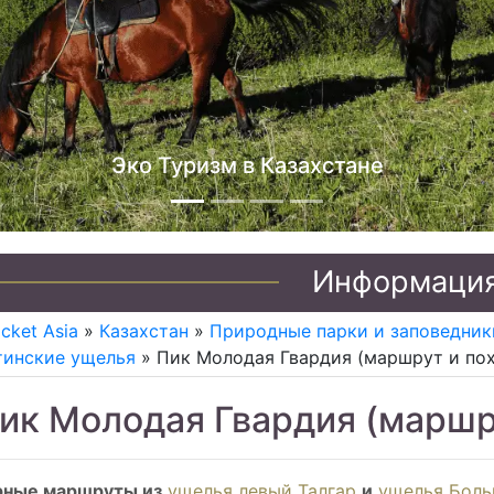
Джип туры по Казахстану
Информаци
icket Asia
»
Казахстан
»
Природные парки и заповедник
тинские ущелья
» Пик Молодая Гвардия (маршрут и по
ик Молодая Гвардия (маршр
рные маршруты из
ущелья левый Талгар
и
ущелья Боль