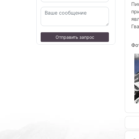
Пи
пр
яв
Гв
Отправить запрос
Фо