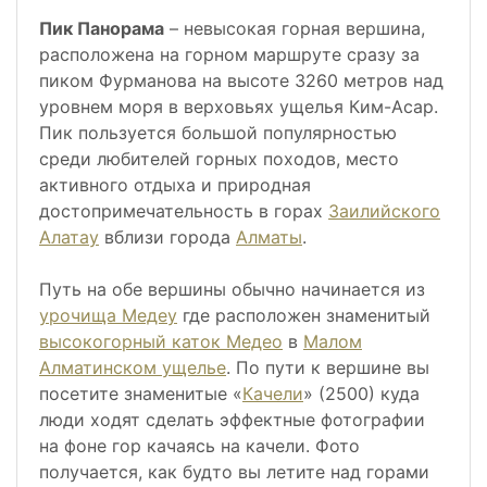
Пик Панорама
– невысокая горная вершина,
расположена на горном маршруте сразу за
пиком Фурманова на высоте 3260 метров над
уровнем моря в верховьях ущелья Ким-Асар.
Пик пользуется большой популярностью
среди любителей горных походов, место
активного отдыха и природная
достопримечательность в горах
Заилийского
Алатау
вблизи города
Алматы
.
Путь на обе вершины обычно начинается из
урочища Медеу
где расположен знаменитый
высокогорный каток Медео
в
Малом
Алматинском ущелье
. По пути к вершине вы
посетите знаменитые «
Качели
» (2500) куда
люди ходят сделать эффектные фотографии
на фоне гор качаясь на качели. Фото
получается, как будто вы летите над горами