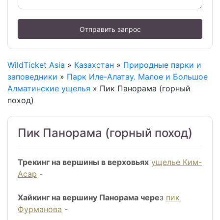
Отправить запрос
WildTicket Asia
»
Казахстан
»
Природные парки и
заповедники
»
Парк Иле-Алатау. Малое и Большое
Алматинские ущелья
» Пик Панорама (горный
поход)
Пик Панорама (горный поход)
Трекинг на вершины в верховьях
ущелье Ким-
Асар
-
Хайкинг на вершину Панорама чере
з
пик
Фурманова
-