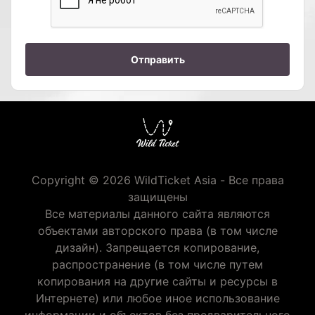
Отправить
Copyright © 2026 WildTicket Asia - Все права
защищены
Все материалы данного сайта являются
объектами авторского права (в том числе
дизайн). Запрещается копирование,
распространение (в том числе путем
копирования на другие сайты и ресурсы в
Интернете) или любое иное использование