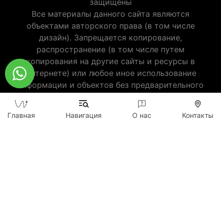
защищены
Все материалы данного сайта являются
объектами авторского права (в том числе
дизайн). Запрещается копирование,
распространение (в том числе путем
копирования на другие сайты и ресурсы в
Интернете) или любое иное использование
информации и объектов без предварительного
согласия правообладателя.
wildticketa@gmail.com
|
+7 (747) 720-2557
Главная
Навигация
О нас
Контакты