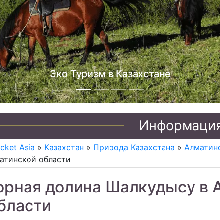
Джип туры по Казахстану
Информаци
icket Asia
»
Казахстан
»
Природа Казахстана
»
Алматинс
атинской области
орная долина Шалкудысу в 
бласти