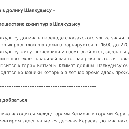
р в долину Шалкудысу
-
тешествие джип тур в Шалкудысу
-
лкудысу долина в переводе с казахского языка значит 
торых расположена долина варьируется от 1500 до 270
лкудысу живут кочевники и пасут свой скот, здесь вы 
лине протекает красивейшая горная река, которая тож
носится к горам Кетмень. Климат долины Шалкудысу оч
ходятся кочевники которые в летнее время здесь прож
------------------------------------------
к добраться
-
лина находится между горами Кетмень и горами Карат
иентиром здесь является деревня Карасаз, долина нах