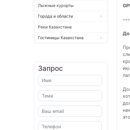
GP
Лыжные курорты
Города и области
---
Реки Казахстана
До
Гостиницы Казахстана
Пр
сл
кр
Запрос
ию
па
До
хо
до
на
эт