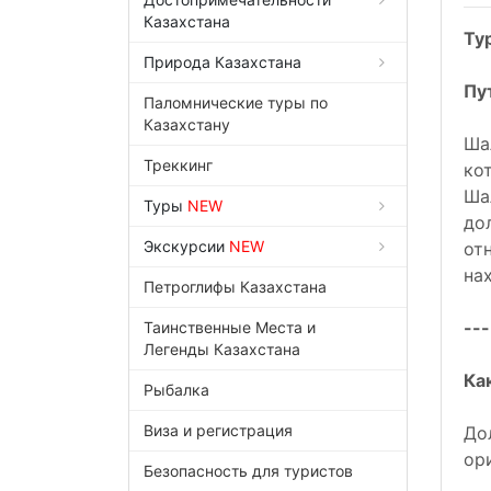
Казахстана
Ту
Природа Казахстана
Пу
Паломнические туры по
Казахстану
Ша
Треккинг
ко
Ша
Туры
NEW
до
Экскурсии
NEW
от
на
Петроглифы Казахстана
---
Таинственные Места и
Легенды Казахстана
Ка
Рыбалка
Виза и регистрация
До
ор
Безопасность для туристов