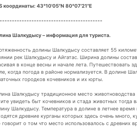
S координаты: 43°10'05"N 80°07'21"E
------------------------------------------
лина Шалкудысу – информация для туриста.
отяженность долины Шалкудысу составляет 55 километ
иянии рек Шалкудысу и Айгатас. Ширина долины состав
асивая в конце весны и начале лета. Путешествовать з
ле, когда погода в районе нормализуется. В долине Ш
латочных городков кочевников и их юрты.
лина Шалкудысу традиционное место животноводства в
тите увидеть быт кочевников и стада животных тогда 
лину Шалкудысу. Температура в долине в летнее время
ходятся древние курганы которых здесь очень много, к
о говорит о том что место использовалось с древних в