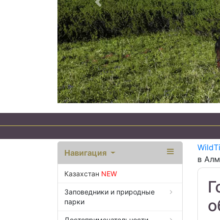
Предыдущий
WildT
Навигация
в Алм
Казахстан
NEW
Г
Заповедники и природные
о
парки
Достопримечательности