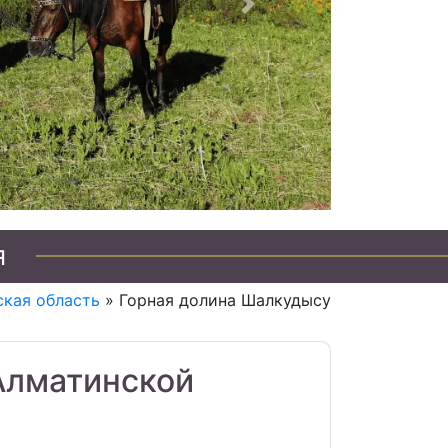
Следующий
я
кая область
» Горная долина Шалкудысу
Алматинской